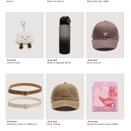
Gorra A
Termo con infusor
Reata Elastica Tejida
$ 12.900
$ 29.900
$ 29.900
Llavero Nube
Termo en Degrade 500 ml
Gorra Corazon
$ 29.900
$ 29.900
$ 49.900
Cinturones Pack x2 Hebilla Ovalada
Gorra Flowing
Set de Accesorios para Cabello