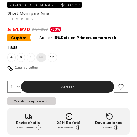
20%DCTO X COMPRAS DE $160.000
Short Mom para Niña
REF. 90190052
$ 51.920
$ 64.900
-20%
Cupón:
Aplicar
15%Dcto en Primera compra web
Talla
4
6
8
10
12
Guia de tallas
Agregar
Calcular tiempo de envío
Envío gratis
24H Bogotá
Devoluciones
i
i
i
Desde
$ 100.000
Envío express
Sin costo