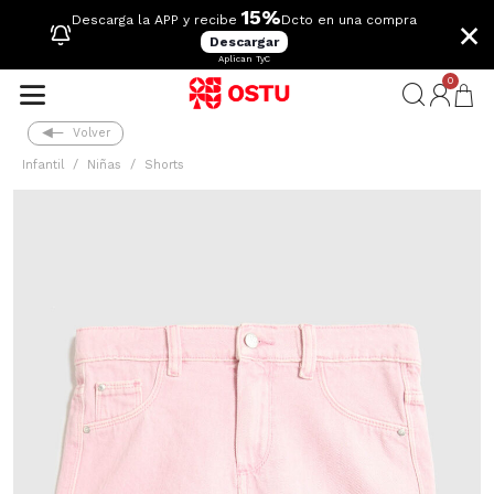
15%
×
Descarga la APP y recibe
Dcto en una compra
Descargar
Aplican TyC
0
Volver
Infantil
Niñas
Shorts