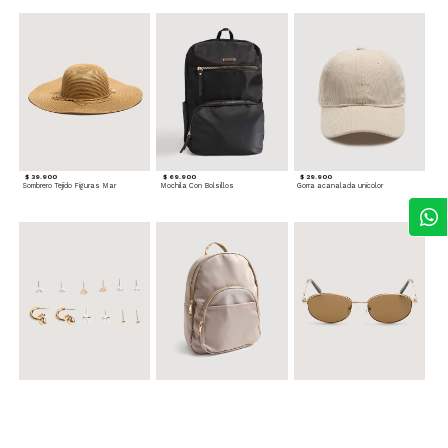
$ 39.900
$ 69.900
$ 29.900
Sombrero Tejido Figuras Mar
Mochila Con Bolsillos
Gorra acanalada unicolor
$ 24.900
$ 69.900
$ 34.900
Set x6 Aretes
Morral Compacto con Bolsillo Frontal
Gafas Doradas