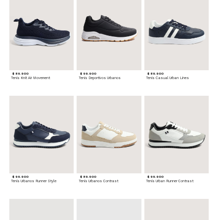
$ 89.900
$ 99.900
$ 89.900
Tenis Knit Air Movement
Tenis Deportivos Urbanos
Tenis Casual Urban Lines
$ 99.900
$ 89.900
$ 99.900
Tenis Urbanos Runner Style
Tenis Urbanos Contrast
Tenis Urban Runner Contrast