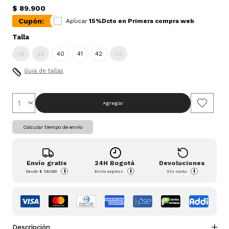
$ 89.900
Cupón:
Aplicar
15%Dcto en Primera compra web
Talla
38
39
40
41
42
43
Guia de tallas
Agregar
Calcular tiempo de envío
Envío gratis
24H Bogotá
Devoluciones
i
i
i
Desde
$ 100.000
Envío express
Sin costo
Descripción