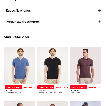
Especificaciones
Preguntas frecuentes
Más Vendidos
Compra en PACK
Hasta 15% Off
Compra en PACK
Hasta 15% Off
Compra en PACK
Hasta 15% Off
$ 29.900
$ 29.900
$ 49.900
Camiseta Cuello En V
Camiseta Basica Cuello Redondo
Polo Basica