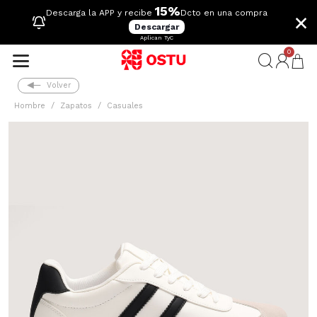
15%
×
Descarga la APP y recibe
Dcto en una compra
Descargar
Aplican TyC
0
Volver
Hombre
Zapatos
Casuales