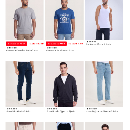
$ 20.900
Compra en PACK
Hasta 15% Off
Compra en PACK
Hasta 15% Off
Camiseta Básica Interior
$ 59.900
$ 39.900
Camiseta Oversize Texturizada
Camiseta Basica con Screen
$ 99.900
$ 99.900
$ 99.900
Jean Slim Ajuste Clásico
Buzo Hoodie Zipper de Ajuste Cómodo
Jean Regular de Silueta Clásica