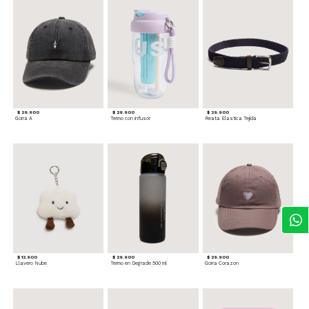
$ 29.900
$ 29.900
$ 29.900
Gorra A
Termo con infusor
Reata Elastica Tejida
$ 12.900
$ 29.900
$ 29.900
Llavero Nube
Termo en Degrade 500 ml
Gorra Corazon