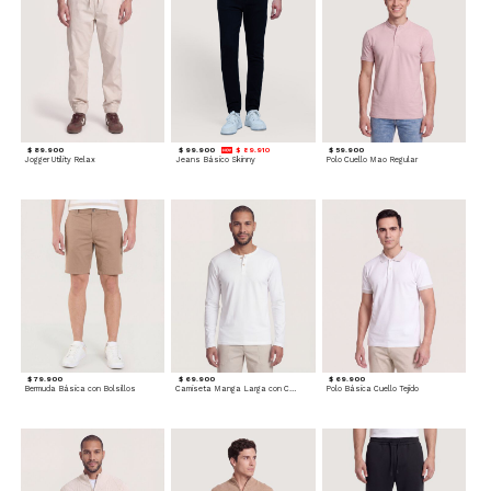
$ 89.900
$ 99.900
$ 89.910
$ 59.900
Jogger Utility Relax
Jeans Básico Skinny
Polo Cuello Mao Regular
$ 79.900
$ 69.900
$ 69.900
Bermuda Básica con Bolsillos
Camiseta Manga Larga con Cuello Henley
Polo Básica Cuello Tejido