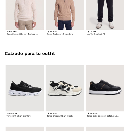
$ 99.900
$ 89.900
$ 79.900
Saco Cuello Alto con Textura Trenzada
Saco Tejido con Cremallera
Jogger Comfort Fit
Calzado para tu outfit
$ 79.900
$ 99.000
$ 89.900
Tenis Knit Urban Comfort
Tenis Chunky Urban Mesh
Tenis Clásicos con Detalle Lateral