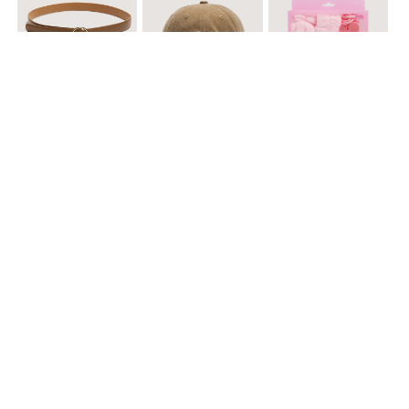
$ 29.900
$ 29.900
$ 49.900
Cinturones Pack x2 Hebilla Ovalada
Gorra Flowing
Set de Accesorios para Cabello
$ 39.900
$ 69.900
$ 29.900
Sombrero Tejido Figuras Mar
Mochila Con Bolsillos
Gorra acanalada unicolor