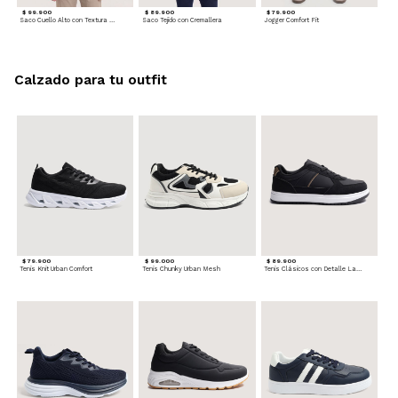
$ 99.900
$ 89.900
$ 79.900
Saco Cuello Alto con Textura Trenzada
Saco Tejido con Cremallera
Jogger Comfort Fit
Calzado para tu outfit
$ 79.900
$ 99.000
$ 89.900
Tenis Knit Urban Comfort
Tenis Chunky Urban Mesh
Tenis Clásicos con Detalle Lateral