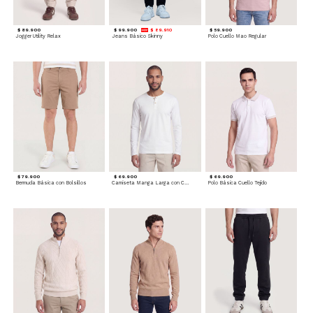
$ 89.900
$ 99.900
$ 89.910
$ 59.900
Jogger Utility Relax
Jeans Básico Skinny
Polo Cuello Mao Regular
$ 79.900
$ 69.900
$ 69.900
Bermuda Básica con Bolsillos
Camiseta Manga Larga con Cuello Henley
Polo Básica Cuello Tejido