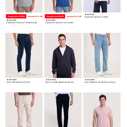
$ 20.900
Compra en PACK
Hasta 15% Off
Compra en PACK
Hasta 15% Off
Camiseta Básica Interior
$ 59.900
$ 39.900
Camiseta Oversize Texturizada
Camiseta Basica con Screen
$ 99.900
$ 99.900
$ 99.900
Jean Slim Ajuste Clásico
Buzo Hoodie Zipper de Ajuste Cómodo
Jean Regular de Silueta Clásica