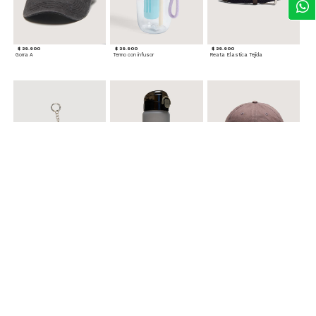
$ 29.900
$ 29.900
$ 29.900
Gorra A
Termo con infusor
Reata Elastica Tejida
$ 12.900
$ 29.900
$ 29.900
Llavero Nube
Termo en Degrade 500 ml
Gorra Corazon