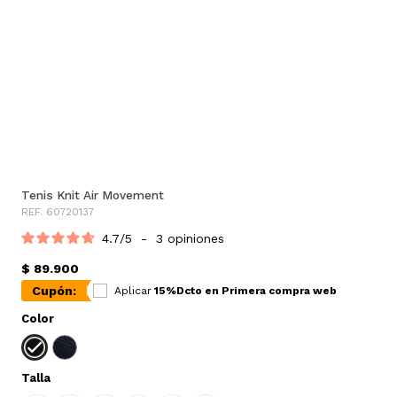
Tenis Knit Air Movement
REF. 60720137
4.7
/
5
-
3
opiniones
$ 89.900
Cupón:
Aplicar
15%Dcto en Primera compra web
Color
Talla