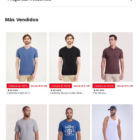
Más Vendidos
Compra en PACK
Hasta 15% Off
Compra en PACK
Hasta 15% Off
Compra en PACK
Hasta 15% Off
$ 29.900
$ 29.900
$ 49.900
Camiseta Cuello En V
Camiseta Basica Cuello Redondo
Polo Basica