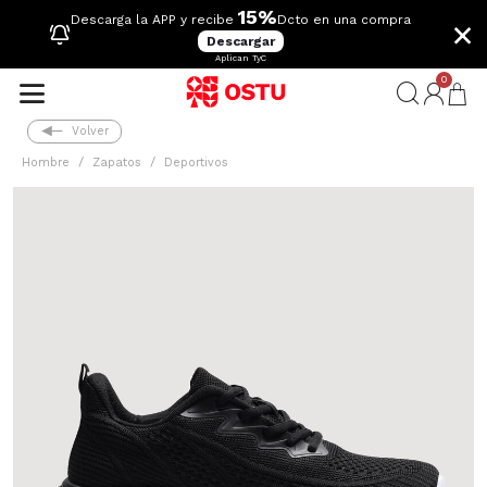
15%
×
Descarga la APP y recibe
Dcto en una compra
Descargar
Aplican TyC
0
Volver
Hombre
Zapatos
Deportivos