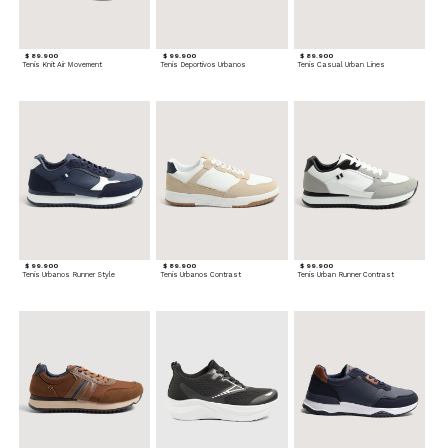
$ 89.900
$ 99.900
$ 89.900
Tenis Knit Air Movement
Tenis Deportivos Urbanos
Tenis Casual Urban Lines
$ 99.900
$ 89.900
$ 99.900
Tenis Urbanos Runner Style
Tenis Urbanos Contrast
Tenis Urban Runner Contrast