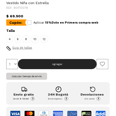
Vestido Niña con Estrella
REF. 90170079
$ 69.900
Cupón:
Aplicar
15%Dcto en Primera compra web
Talla
4
6
8
10
12
Guia de tallas
Agregar
Calcular tiempo de envío
Envío gratis
24H Bogotá
Devoluciones
i
i
i
Desde
$ 159.900
Envío express
Sin costo