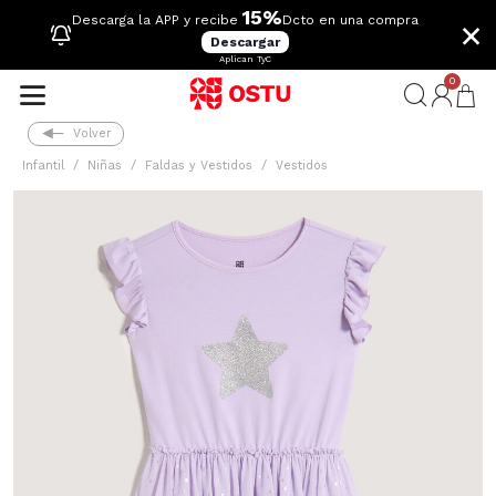
15%
×
Descarga la APP y recibe
Dcto en una compra
Descargar
Aplican TyC
0
Volver
Infantil
Niñas
Faldas y Vestidos
Vestidos