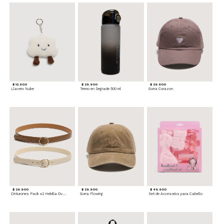
$ 12.900
$ 29.900
$ 29.900
Llavero Nube
Termo en Degrade 500 ml
Gorra Corazon
$ 29.900
$ 29.900
$ 49.900
Cinturones Pack x2 Hebilla Ovalada
Gorra Flowing
Set de Accesorios para Cabello