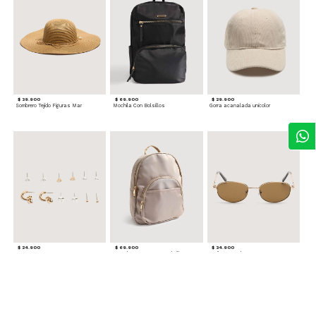
$ 39.900
$ 69.900
$ 29.900
Sombrero Tejido Figuras Mar
Mochila Con Bolsillos
Gorra acanalada unicolor
$ 24.900
$ 69.900
$ 34.900
Set x6 Aretes
Morral Compacto con Bolsillo Frontal
Gafas Doradas