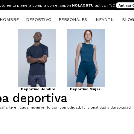
cto en tu primera compra con el cupón
HOLAOSTU
aplican
TyC
Aplicar
HOMBRE
DEPORTIVO
PERSONAJES
INFANTIL
BLO
Deportivo Hombre
Deportivo Mujer
pa deportiva
añarte en cada movimiento con comodidad, funcionalidad y durabilidad.