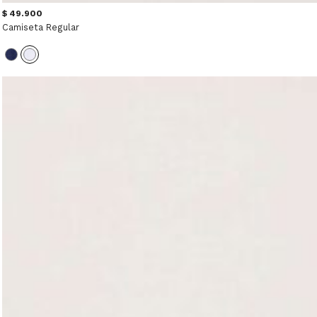
$ 49.900
Camiseta Regular