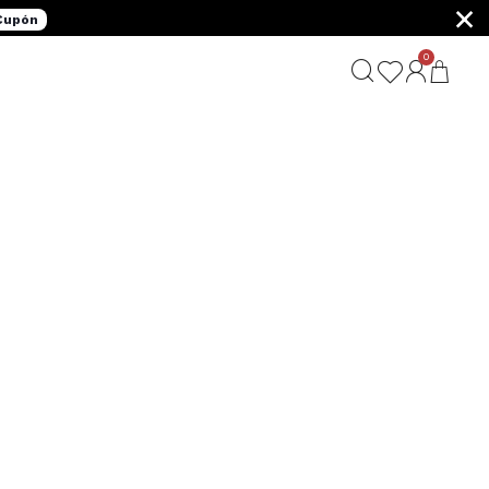
×
 Cupón
0
G