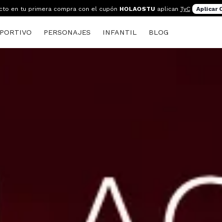
cto en tu primera compra con el cupón
HOLAOSTU
aplican
TyC
Aplicar
PORTIVO
PERSONAJES
INFANTIL
BLOG