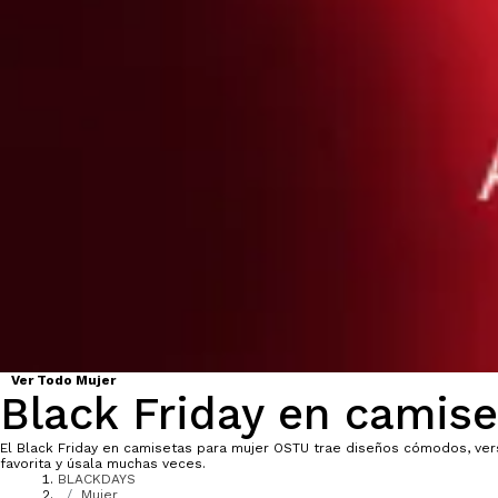
Ver Todo Mujer
Black Friday en camise
El Black Friday en camisetas para mujer OSTU trae diseños cómodos, versá
favorita y úsala muchas veces.
BLACKDAYS
Mujer