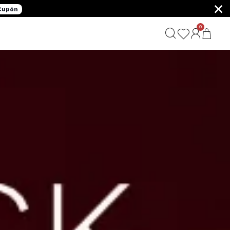
×
 Cupón
0