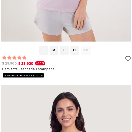
S
M
L
XL
XXL
$ 23.920
$ 29.900
-20%
Camiseta Jaspeada Estampada
20%Dcto x Compras de $160.000