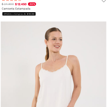
$ 12.450
$ 24.900
-50%
Camiseta Estampada
20%Dcto x Compras de $160.000