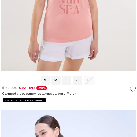
S
M
L
XL
XXL
$ 23.920
$ 29.900
-20%
Camiseta descanso estampada para Mujer
20%Dcto x Compras de $160.000