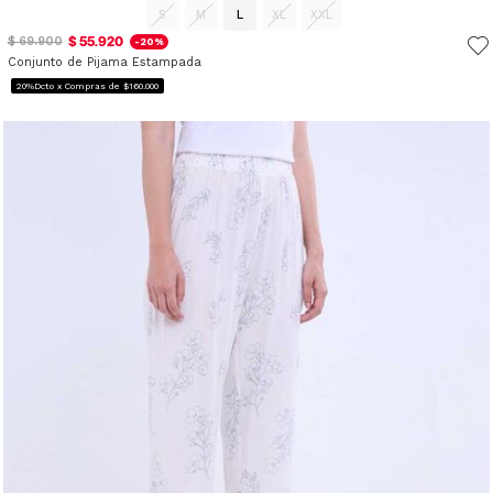
S
M
L
XL
XXL
$ 55.920
$ 69.900
-20%
Conjunto de Pijama Estampada
20%Dcto x Compras de $160.000