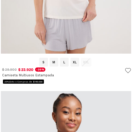
S
M
L
XL
XXL
$ 23.920
$ 29.900
-20%
Camiseta Multiusos Estampada
20%Dcto x Compras de $160.000