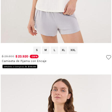
S
M
L
XL
XXL
$ 23.920
$ 29.900
-20%
Camiseta de Pijama con Encaje
20%Dcto x Compras de $160.000