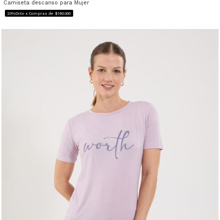
Camiseta descanso para Mujer
20%Dcto x Compras de $160.000