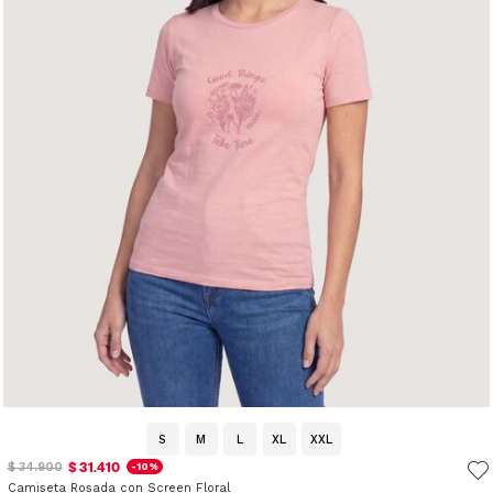
S
M
L
XL
XXL
$ 31.410
$ 34.900
-10%
Camiseta Rosada con Screen Floral