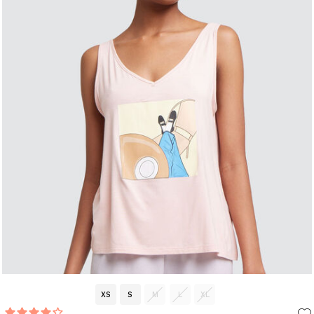
XS
S
M
L
XL