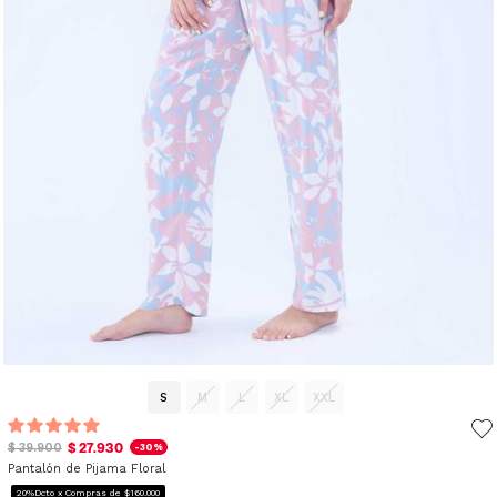
S
M
L
XL
XXL
$ 27.930
$ 39.900
-30%
Pantalón de Pijama Floral
20%Dcto x Compras de $160.000