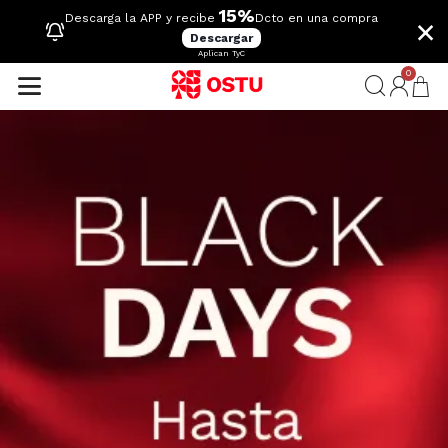
15%
×
Descarga la APP y recibe
Dcto en una compra
Descargar
Aplican TyC
0