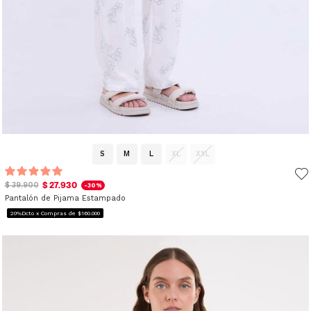
S
M
L
XL
XXL
$ 27.930
$ 39.900
-30%
Pantalón de Pijama Estampado
20%Dcto x Compras de $160.000