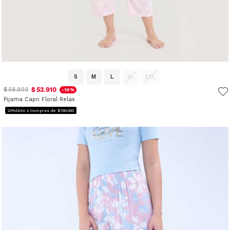
S
M
L
XL
XXL
$ 53.910
$ 59.900
-10%
Pijama Capri Floral Relax
20%Dcto x Compras de $160.000