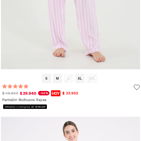
S
M
L
XL
XXL
$ 29.940
$ 23.952
$ 49.900
-40%
Pantalón Multiusos Rayas
20%Dcto x Compras de $160.000