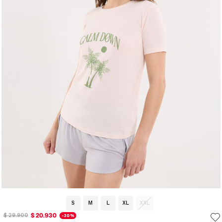
S
M
L
XL
XXL
$ 20.930
$ 29.900
-30%