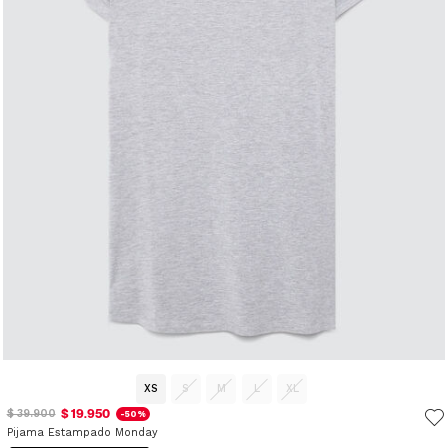
XS
S
M
L
XL
$ 19.950
$ 39.900
-50%
Pijama Estampado Monday