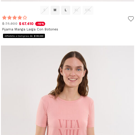
S
M
L
XL
XXL
$ 67.410
$ 74.900
-10%
Pijama Manga Larga Con Botones
20%Dcto x Compras de $160.000