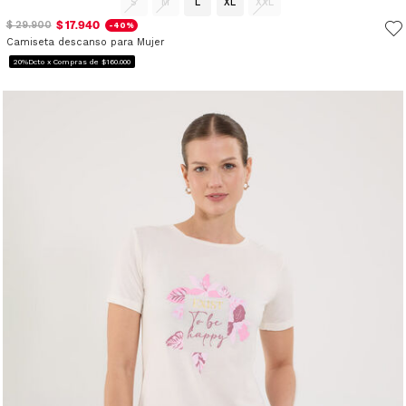
S
M
L
XL
XXL
$ 17.940
$ 29.900
-40%
Camiseta descanso para Mujer
20%Dcto x Compras de $160.000