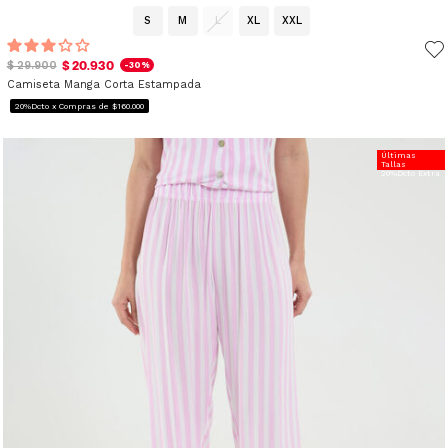
S
M
L
XL
XXL
$ 20.930
$ 29.900
-30%
Camiseta Manga Corta Estampada
20%Dcto x Compras de $160.000
Últimas
Tallas
20%Dcto Extra