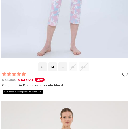
S
M
L
XL
XXL
$ 43.920
$ 54.900
-20%
Conjunto De Pijama Estampado Floral
20%Dcto x Compras de $160.000