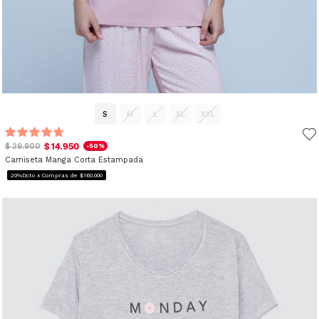
S
M
L
XL
XXL
$ 14.950
$ 29.900
-50%
Camiseta Manga Corta Estampada
20%Dcto x Compras de $160.000