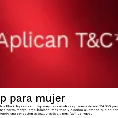
op para mujer
n los Blackdays en crop top mujer encuentras opciones desde $14.950 par
anga corta, manga larga, básicos, tank tops y diseños ajustados que se 
iendo una sensación actual, práctica y muy fácil de repetir.