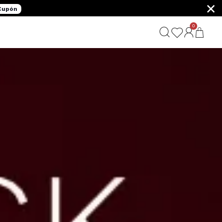
×
 Cupón
0