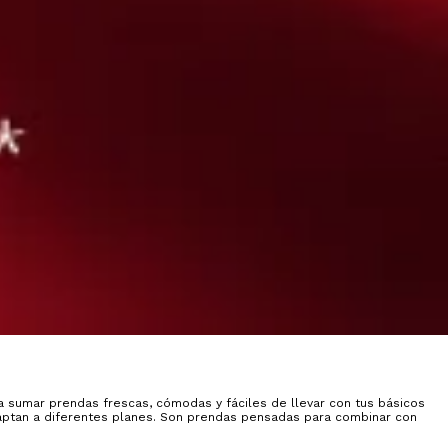
a sumar prendas frescas, cómodas y fáciles de llevar con tus básicos
adaptan a diferentes planes. Son prendas pensadas para combinar con