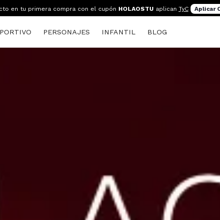
cto en tu primera compra con el cupón
HOLAOSTU
aplican
TyC
Aplicar
PORTIVO
PERSONAJES
INFANTIL
BLOG