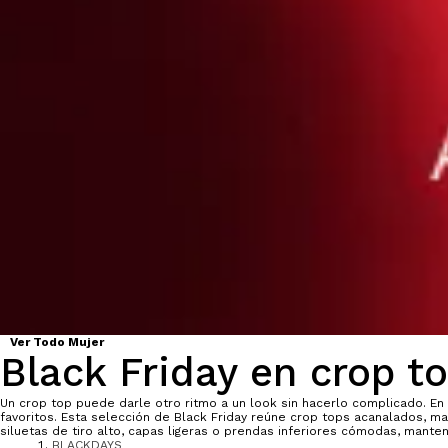
Ver Todo Mujer
Black Friday en crop t
Un crop top puede darle otro ritmo a un look sin hacerlo complicado. E
favoritos. Esta selección de Black Friday reúne crop tops acanalados, m
siluetas de tiro alto, capas ligeras o prendas inferiores cómodas, manten
BLACKDAYS