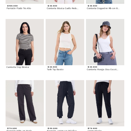
$ 109.900
$ 39.900
$ 39.900
Pantalón Fluido Tiro Alto
Camiseta Básica Cuello Redondo
Camiseta Cropped en Rib con Botones
Camiseta Crop Básica
$ 29.900
$ 29.900
Tank Top Basico
Camiseta Manga Sisa Escotada
$ 79.900
$ 89.900
$ 79.900
Pantalón Wide Leg Burda
Pantalón Jogger con Bolsillos Cargo
Jogger Unicolor