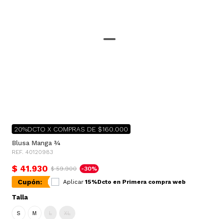
20%DCTO X COMPRAS DE $160.000
Blusa Manga ¾
REF. 40120983
$ 41.930
$ 59.900
-30%
Cupón:
Aplicar
15%Dcto en Primera compra web
Talla
S
M
L
XL