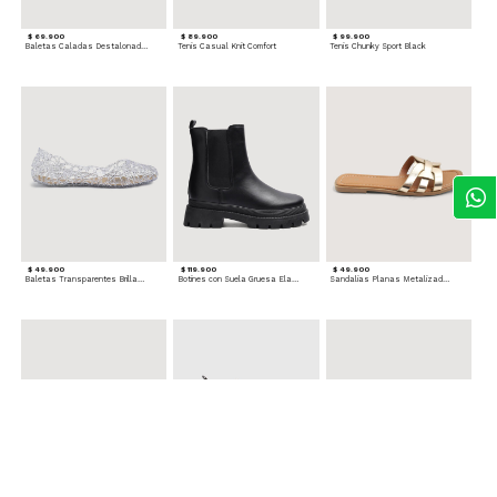
$ 69.900
$ 89.900
$ 99.900
Baletas Caladas Destalonadas
Tenis Casual Knit Comfort
Tenis Chunky Sport Black
$ 49.900
$ 119.900
$ 49.900
Baletas Transparentes Brillantes
Botines con Suela Gruesa Elastizada
Sandalias Planas Metalizadas