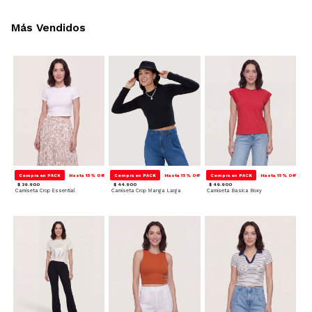
Más Vendidos
Compra en PACK
Hasta 15% Off
Compra en PACK
Hasta 15% Off
Compra en PACK
Hasta 15% Off
$ 39.900
$ 44.900
$ 49.900
Camiseta Crop Essential
Camiseta Crop Manga Larga
Camiseta Basica Boxy