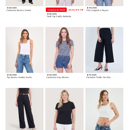
$ 39.900
$ 49.900
Compra en PACK
Hasta 15% Off
Camiseta Basica Screen
Polo Cropped a Rayas
$ 29.900
Tank Top Cuello Redondo
$ 39.900
$ 39.900
$ 79.900
Top Basico Hombro Ancho
Camiseta Crop Básica
Pantalón Fluido Tiro Alto