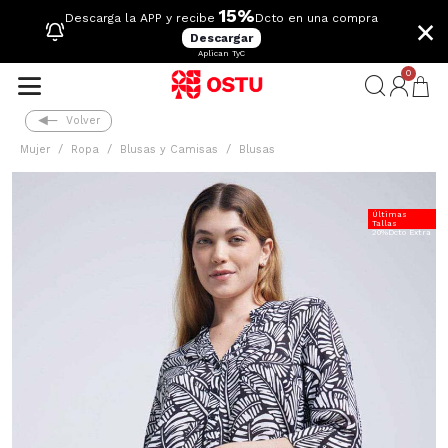
15%
×
Descarga la APP y recibe
Dcto en una compra
Descargar
Aplican TyC
0
Volver
Mujer
Ropa
Blusas y Camisas
Blusas
Últimas
Tallas
20%Dcto Extra