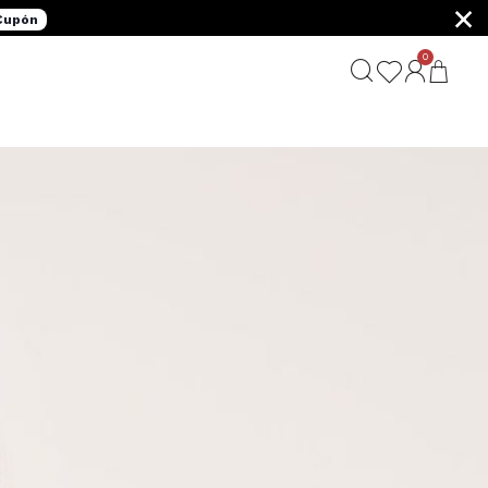
×
 Cupón
0
G