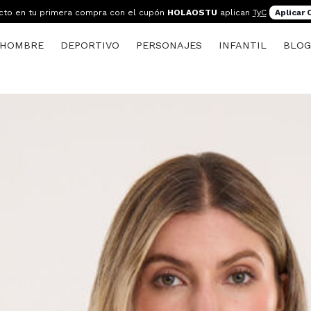
cto en tu primera compra con el cupón
HOLAOSTU
aplican
TyC
Aplicar
HOMBRE
DEPORTIVO
PERSONAJES
INFANTIL
BLO