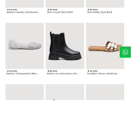
$ 69.900
$ 89.900
$ 99.900
Baletas Caladas Destalonadas
Tenis Casual Knit Comfort
Tenis Chunky Sport Black
$ 49.900
$ 119.900
$ 49.900
Baletas Transparentes Brillantes
Botines con Suela Gruesa Elastizada
Sandalias Planas Metalizadas