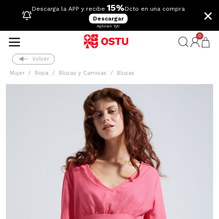
15%
×
Descarga la APP y recibe
Dcto en una compra
Descargar
Aplican TyC
0
Volver
Mujer
Ropa
Blusas y Camisas
Blusas