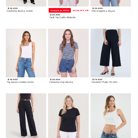
$ 39.900
$ 49.900
Compra en PACK
Hasta 15% Off
Camiseta Basica Screen
Polo Cropped a Rayas
$ 29.900
Tank Top Cuello Redondo
$ 39.900
$ 39.900
$ 79.900
Top Basico Hombro Ancho
Camiseta Crop Básica
Pantalón Fluido Tiro Alto