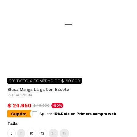
20%DCTO X COMPRAS DE $160.000
Blusa Manga Larga Con Escote
REF. 40120814
$ 24.950
$ 49.900
-50%
Cupón:
Aplicar
15%Dcto en Primera compra web
Talla
6
8
10
12
14
16