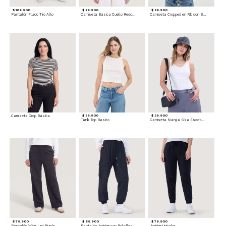
$ 109.900
$ 39.900
$ 39.900
Pantalón Fluido Tiro Alto
Camiseta Básica Cuello Redondo
Camiseta Cropped en Rib con Botones
Camiseta Crop Básica
$ 29.900
$ 29.900
Tank Top Basico
Camiseta Manga Sisa Escotada
$ 79.900
$ 89.900
$ 79.900
Pantalón Wide Leg Burda
Pantalón Jogger con Bolsillos Cargo
Jogger Unicolor