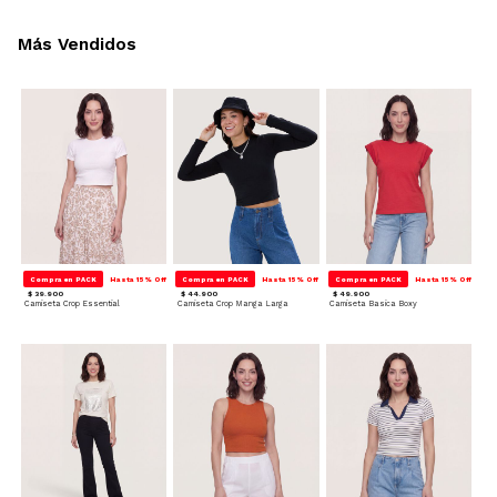
Más Vendidos
Compra en PACK
Hasta 15% Off
Compra en PACK
Hasta 15% Off
Compra en PACK
Hasta 15% Off
$ 39.900
$ 44.900
$ 49.900
Camiseta Crop Essential
Camiseta Crop Manga Larga
Camiseta Basica Boxy