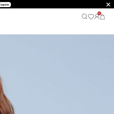
×
 Cupón
0