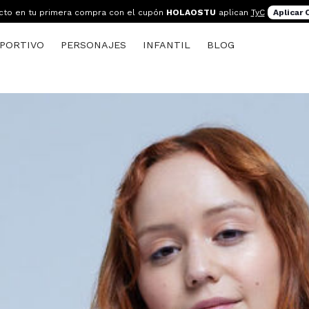
cto en tu primera compra con el cupón
HOLAOSTU
aplican
TyC
Aplicar
PORTIVO
PERSONAJES
INFANTIL
BLOG