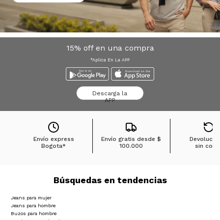
15% off en una compra
*Aplica En La APP
Descarga la
APP
Envío express
Envío gratis desde
$
Devolucio
Bogota*
100.000
sin cost
Búsquedas en tendencias
Jeans para mujer
Jeans para hombre
Buzos para hombre