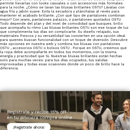
permite llevarlas con looks casuales o con accesorios más formales
para la noche. ¿Cómo se lavan las blusas brillantes OSTU? Lávalas con
agua fría y jabón suave. Evita la secadora y plánchalas al revés para
mantener el acabado brillante. ¿Con qué tipo de pantalones combinan
mejor? Con jeans, pantalones palazzo, o pantalones ajustados OSTU.
Todo depende del plan y del nivel de comodidad que busques. brillo
que acompaña tu ritmo Las blusas brillantes OSTU son ese toque de luz
que complementa tus días sin complicarte. Su diseño relajado, sus
materiales frescos y su versatilidad las convierten en una opción ideal
para quienes buscan funcionalidad con un toque de diversión. Descubre
más opciones en nuestra web y combina tus blusas con pantalones
OSTU , accesorios OSTU o bolsos OSTU . Porque en OSTU, creemos que
la ropa debe acompañarte en todos tus momentos, con la misma
energía y practicidad que tú. Nuestras blusas brillantes están hechas
solo para muchas veces: para tus días ocupados, tus salidas
improvisadas y todas esas ocasiones donde un poco de brillo hace la
diferencia.
Regístrate y recibe 15% off
en tu primera compra online
¡Registrate ahora!