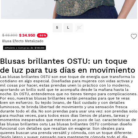
S
L
XL
$ 34.950
$ 69.900
-50%
Blusa Efecto Metalizado
20%Dcto x Compras de $160.000
Blusas brillantes OSTU: un toque
de luz para tus días en movimiento
Las blusas brillantes OSTU son ese toque de energía que transforma lo
cotidiano en algo especial. Diseñadas para mujeres con vidas activas y
mil cosas por hacer, estas prendas unen lo práctico con lo moderno,
aportando un brillo sutil que te acompaña desde la mañana hasta la
noche. En OSTU, entendemos que no tienes tiempo para complicaciones.
Por eso, nuestras blusas brillantes están pensadas para que te veas
bien sin esfuerzo. Su tejido liviano, de fácil cuidado y con detalles
luminosos, te brinda libertad de movimiento y una sensación fresca
durante todo el día. No son prendas para usar una vez: son prendas solo
para muchas veces, para todos esos días llenos de planes, tareas y
momentos inesperados que merecen un poco de luz. características de
las blusas brillantes ostu Las blusas brillantes OSTU combinan diseño
funcional con detalles que resaltan sin exagerar. Son ideales para
quienes buscan una prenda versátil y cómoda, con un toque diferente.
Tejido ligero y suave: pensado para mantenerte cómoda todo el día.