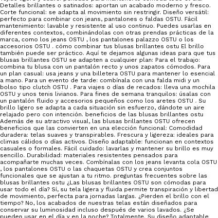
Detalles brillantes o satinados: aportan un acabado moderno y fresco.
Corte funcional: se adapta al movimiento sin restringir. Diseño versátil:
perfecto para combinar con jeans, pantalones o faldas OSTU. Fácil
mantenimiento: lavable y resistente al uso continuo. Puedes usarlas en
diferentes contextos, combinándolas con otras prendas prácticas de la
marca, como los jeans OSTU , los pantalones palazzo OSTU o los
accesorios OSTU . cómo combinar tus blusas brillantes ostu El brillo
también puede ser práctico. Aquí te dejamos algunas ideas para que tus
blusas brillantes OSTU se adapten a cualquier plan: Para el trabajo:
combina tu blusa con un pantalón recto y unos zapatos cómodos. Para
un plan casual: usa jeans y una billetera OSTU para mantener lo esencial
a mano. Para un evento de tarde: combínala con una falda midi y un
bolso tipo clutch OSTU . Para viajes o días de recados: lleva una mochila
OSTU y unos tenis livianos. Para fines de semana tranquilos: úsalas con
un pantalón fluido y accesorios pequeños como los aretes OSTU . Su
brillo ligero se adapta a cada situación sin esfuerzo, dándote un aire
relajado pero con intención. beneficios de las blusas brillantes ostu
Además de su atractivo visual, las blusas brillantes OSTU ofrecen
beneficios que las convierten en una elección funcional: Comodidad
duradera: telas suaves y transpirables. Frescura y ligereza: ideales para
climas cálidos o días activos. Diseño adaptable: funcionan en contextos
casuales o formales. Fácil cuidado: lavarlas y mantener su brillo es muy
sencillo. Durabilidad: materiales resistentes pensados para
acompañarte muchas veces. Combínalas con los jeans levanta cola OSTU
, los pantalones OSTU o las chaquetas OSTU y crea conjuntos
funcionales que se ajustan a tu ritmo. preguntas frecuentes sobre las
blusas brillantes ostu ¿Las blusas brillantes OSTU son cómodas para
usar todo el día? Sí, su tela ligera y fluida permite transpiración y libertad
de movimiento, perfecta para jornadas largas. ¿Pierden el brillo con el
tiempo? No, los acabados de nuestras telas están diseñados para
conservar su luminosidad incluso después de varios lavados. ¿Se
pueden usar en el día y en la noche? Totalmente. Su diseño adaptable