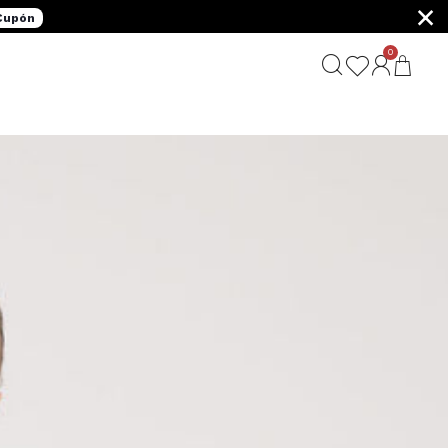
×
 Cupón
0
G