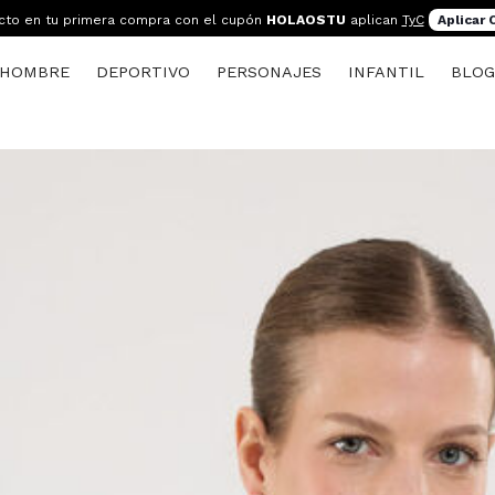
cto en tu primera compra con el cupón
HOLAOSTU
aplican
TyC
Aplicar
HOMBRE
DEPORTIVO
PERSONAJES
INFANTIL
BLO