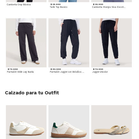
Camiseta Crop Básica
$ 29.900
$ 29.900
Tank Top Basico
Camiseta Manga Sisa Escotada
$ 79.900
$ 89.900
$ 79.900
Pantalón Wide Leg Burda
Pantalón Jogger con Bolsillos Cargo
Jogger Unicolor
Calzado para tu Outfit