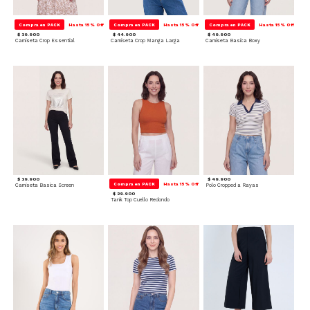
Compra en PACK
Hasta 15% Off
Compra en PACK
Hasta 15% Off
Compra en PACK
Hasta 15% Off
$ 39.900
$ 44.900
$ 49.900
Camiseta Crop Essential
Camiseta Crop Manga Larga
Camiseta Basica Boxy
$ 39.900
$ 49.900
Compra en PACK
Hasta 15% Off
Camiseta Basica Screen
Polo Cropped a Rayas
$ 29.900
Tank Top Cuello Redondo