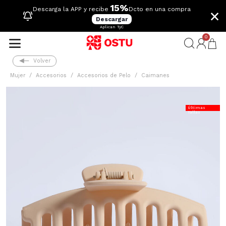
15%
×
Descarga la APP y recibe
Dcto en una compra
Descargar
Aplican TyC
0
Volver
Mujer
Accesorios
Accesorios de Pelo
Caimanes
Últimas
Tallas