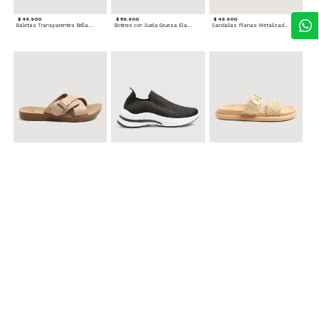
$ 49.900
$ 119.900
$ 49.900
Baletas Transparentes Brillantes
Botines con Suela Gruesa Elastizada
Sandalias Planas Metalizadas
$ 49.900
$ 79.900
$ 69.900
Sandalias Cruzadas con Hebilla
Tenis Deportivas con Brillos para mujer
Sandalias Doble Tira Texturizada
$ 79.900