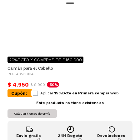
20%DCTO X COMPRAS DE $160.000
Caimán para el Cabello
REF. 40530134
$ 4.950
$ 9.900
-50%
Cupón:
Aplicar
15%Dcto en Primera compra web
Este producto no tiene existencias
Calcular tiempo de envío
Envío gratis
24H Bogotá
Devoluciones