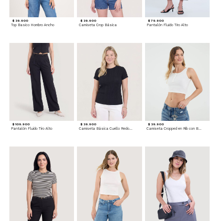
$ 39.900
$ 39.900
$ 79.900
Top Basico Hombro Ancho
Camiseta Crop Básica
Pantalón Fluido Tiro Alto
$ 109.900
$ 39.900
$ 39.900
Pantalón Fluido Tiro Alto
Camiseta Básica Cuello Redondo
Camiseta Cropped en Rib con Botones