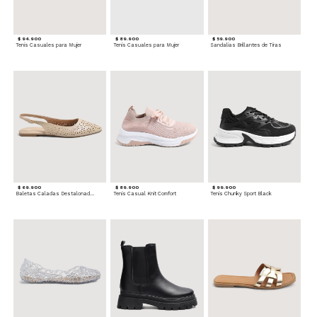
$ 94.900
$ 89.900
$ 59.900
Tenis Casuales para Mujer
Tenis Casuales para Mujer
Sandalias Brillantes de Tiras
$ 69.900
$ 89.900
$ 99.900
Baletas Caladas Destalonadas
Tenis Casual Knit Comfort
Tenis Chunky Sport Black