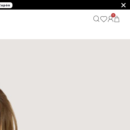
×
 Cupón
0