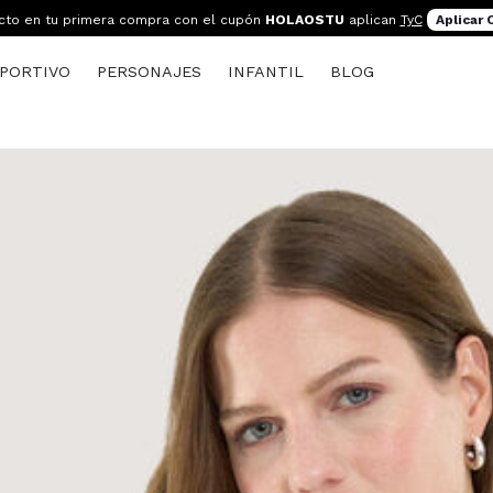
cto en tu primera compra con el cupón
HOLAOSTU
aplican
TyC
Aplicar
PORTIVO
PERSONAJES
INFANTIL
BLOG