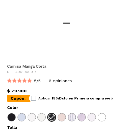
Camisa Manga Corta
REF. 40010000-7
5
/
5
-
6
opiniones
$ 79.900
Cupón:
Aplicar
15%Dcto en Primera compra web
Color
Talla