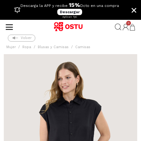
15%
×
Descarga la APP y recibe
Dcto en una compra
Descargar
Aplican TyC
0
Volver
Mujer
Ropa
Blusas y Camisas
Camisas