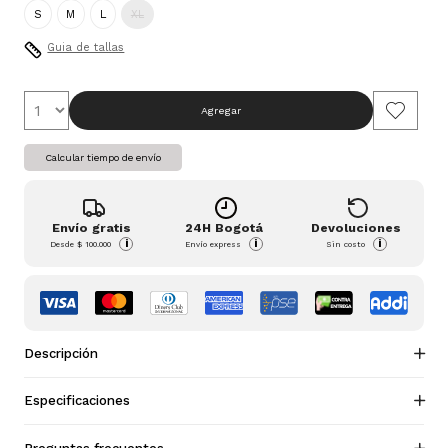
S
M
L
XL
Guia de tallas
Agregar
Calcular tiempo de envío
Envío gratis
24H Bogotá
Devoluciones
i
i
i
Desde
$ 100.000
Envío express
Sin costo
Descripción
Especificaciones