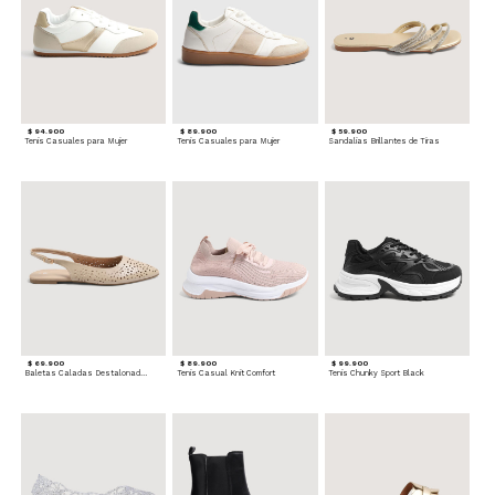
$ 94.900
$ 89.900
$ 59.900
Tenis Casuales para Mujer
Tenis Casuales para Mujer
Sandalias Brillantes de Tiras
$ 69.900
$ 89.900
$ 99.900
Baletas Caladas Destalonadas
Tenis Casual Knit Comfort
Tenis Chunky Sport Black