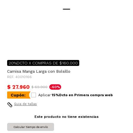
20%DCTO X COMPRAS DE $160.000
Camisa Manga Larga con Bolsillo
REF. 40010166
$ 27.960
$ 69.900
-60%
Cupón:
Aplicar
15%Dcto en Primera compra web
Guia de tallas
Este producto no tiene existencias
Calcular tiempo de envío