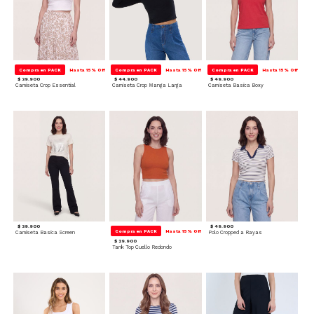
Compra en PACK
Hasta 15% Off
Compra en PACK
Hasta 15% Off
Compra en PACK
Hasta 15% Off
$ 39.900
$ 44.900
$ 49.900
Camiseta Crop Essential
Camiseta Crop Manga Larga
Camiseta Basica Boxy
$ 39.900
$ 49.900
Compra en PACK
Hasta 15% Off
Camiseta Basica Screen
Polo Cropped a Rayas
$ 29.900
Tank Top Cuello Redondo