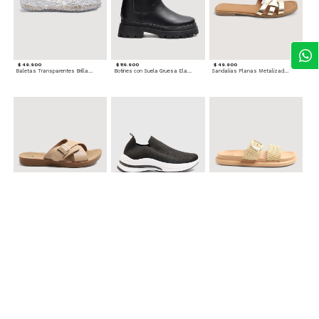
$ 49.900
$ 119.900
$ 49.900
Baletas Transparentes Brillantes
Botines con Suela Gruesa Elastizada
Sandalias Planas Metalizadas
$ 49.900
$ 79.900
$ 69.900
Sandalias Cruzadas con Hebilla
Tenis Deportivas con Brillos para mujer
Sandalias Doble Tira Texturizada