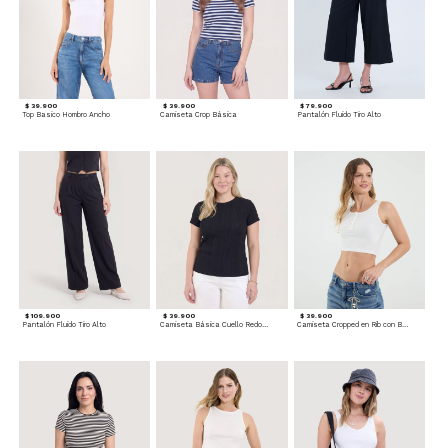
$ 39.900
$ 39.900
$ 79.900
Top Basico Hombro Ancho
Camiseta Crop Básica
Pantalón Fluido Tiro Alto
$ 109.900
$ 39.900
$ 39.900
Pantalón Fluido Tiro Alto
Camiseta Básica Cuello Redondo
Camiseta Cropped en Rib con Botones