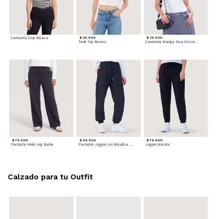
Camiseta Crop Básica
$ 29.900
$ 29.900
Tank Top Basico
Camiseta Manga Sisa Escotada
$ 79.900
$ 89.900
$ 79.900
Pantalón Wide Leg Burda
Pantalón Jogger con Bolsillos Cargo
Jogger Unicolor
Calzado para tu Outfit