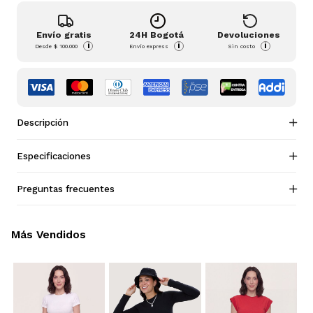
Envío gratis
24H Bogotá
Devoluciones
i
i
i
Desde
$ 100.000
Envío express
Sin costo
Descripción
Especificaciones
Preguntas frecuentes
Más Vendidos