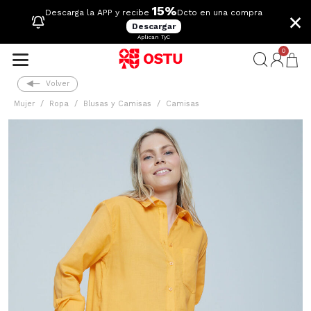
15%
×
Descarga la APP y recibe
Dcto en una compra
Descargar
Aplican TyC
0
Volver
Mujer
Ropa
Blusas y Camisas
Camisas