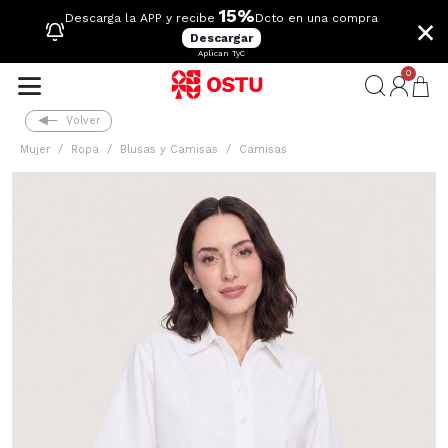
15%
×
Descarga la APP y recibe
Dcto en una compra
Descargar
Aplican TyC
0
Volver
Mujer
Ropa
Blusas y Camisas
Camisas