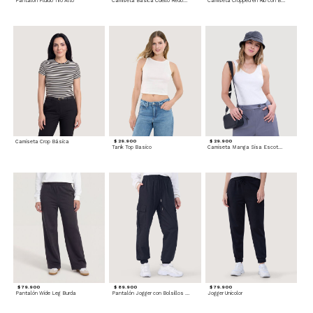
Pantalón Fluido Tiro Alto
Camiseta Básica Cuello Redondo
Camiseta Cropped en Rib con Botones
Camiseta Crop Básica
$ 29.900
$ 29.900
Tank Top Basico
Camiseta Manga Sisa Escotada
$ 79.900
$ 89.900
$ 79.900
Pantalón Wide Leg Burda
Pantalón Jogger con Bolsillos Cargo
Jogger Unicolor