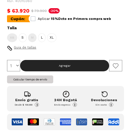
REF. 40010360
$ 63.920
$ 79.900
-20%
Cupón:
Aplicar
15%Dcto en Primera compra web
Talla
XS
S
M
L
XL
Guia de tallas
Agregar
Calcular tiempo de envío
Envío gratis
24H Bogotá
Devoluciones
i
i
i
Desde
$ 100.000
Envío express
Sin costo