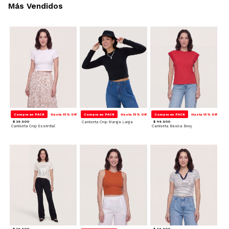
Más Vendidos
Compra en PACK
Hasta 15% Off
Compra en PACK
Hasta 15% Off
Compra en PACK
Hasta 15% Off
$ 39.900
Camiseta Crop Manga Larga
$ 49.900
Camiseta Crop Essential
Camiseta Basica Boxy
$ 39.900
$ 49.900