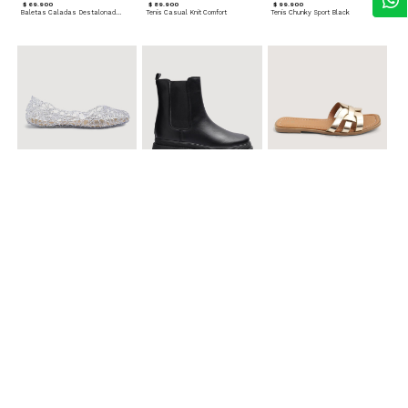
$ 69.900
$ 89.900
$ 99.900
Baletas Caladas Destalonadas
Tenis Casual Knit Comfort
Tenis Chunky Sport Black
$ 49.900
$ 119.900
$ 49.900
Baletas Transparentes Brillantes
Botines con Suela Gruesa Elastizada
Sandalias Planas Metalizadas
$ 49.900
$ 79.900
$ 69.900
Sandalias Cruzadas con Hebilla
Tenis Deportivas con Brillos para mujer
Sandalias Doble Tira Texturizada