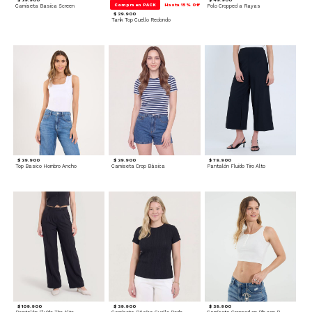
Compra en PACK
Hasta 15% Off
Camiseta Basica Screen
Polo Cropped a Rayas
$ 29.900
Tank Top Cuello Redondo
$ 39.900
$ 39.900
$ 79.900
Top Basico Hombro Ancho
Camiseta Crop Básica
Pantalón Fluido Tiro Alto
$ 109.900
$ 39.900
$ 39.900