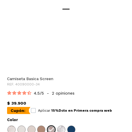
Camiseta Basica Screen
REF. 40090000-34
4.5
/
5
-
2
opiniones
$ 39.900
Cupón:
Aplicar
15%Dcto en Primera compra web
Color