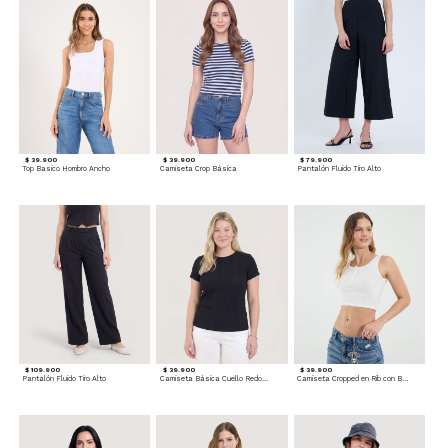
$ 39.900
$ 39.900
$ 79.900
Top Basico Hombro Ancho
Camiseta Crop Básica
Pantalón Fluido Tiro Alto
$ 109.900
$ 39.900
$ 39.900
Pantalón Fluido Tiro Alto
Camiseta Básica Cuello Redondo
Camiseta Cropped en Rib con Botones