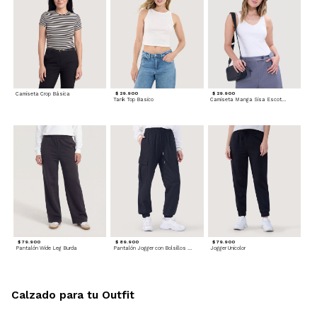
Camiseta Crop Básica
$ 29.900
$ 29.900
Tank Top Basico
Camiseta Manga Sisa Escotada
$ 79.900
$ 89.900
$ 79.900
Pantalón Wide Leg Burda
Pantalón Jogger con Bolsillos Cargo
Jogger Unicolor
Calzado para tu Outfit