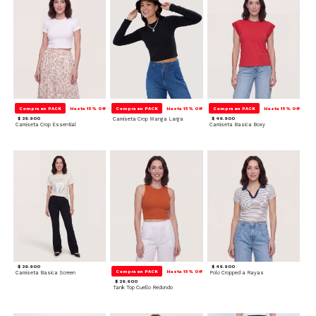
Compra en PACK
Hasta 15% Off
Compra en PACK
Hasta 15% Off
Compra en PACK
Hasta 15% Off
$ 39.900
Camiseta Crop Manga Larga
$ 49.900
Camiseta Crop Essential
Camiseta Basica Boxy
$ 39.900
$ 49.900
Compra en PACK
Hasta 15% Off
Camiseta Basica Screen
Polo Cropped a Rayas
$ 29.900
Tank Top Cuello Redondo