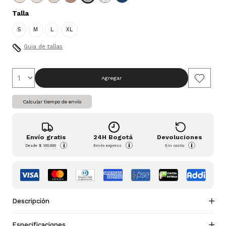
Talla
S
M
L
XL
Guia de tallas
Agregar
Calcular tiempo de envío
Envío gratis
24H Bogotá
Devoluciones
i
i
i
Desde
$ 100.000
Envío express
Sin costo
Descripción
Especificaciones