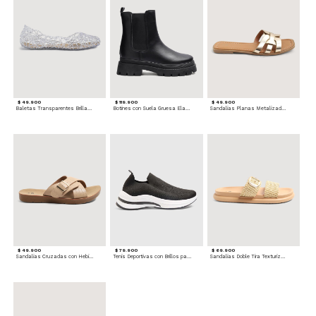
$ 49.900
$ 119.900
$ 49.900
Baletas Transparentes Brillantes
Botines con Suela Gruesa Elastizada
Sandalias Planas Metalizadas
$ 49.900
$ 79.900
$ 69.900
Sandalias Cruzadas con Hebilla
Tenis Deportivas con Brillos para mujer
Sandalias Doble Tira Texturizada