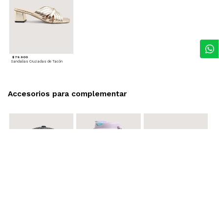
$ 79.900
Sandalias Cruzadas de Tacón
Accesorios para complementar
$ 29.900
$ 29.900
$ 29.900
Gorra A
Termo con infusor
Reata Elastica Tejida