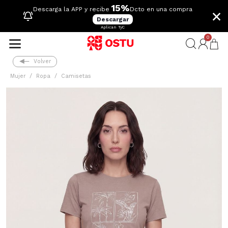
15%
×
Descarga la APP y recibe
Dcto en una compra
Descargar
Aplican TyC
0
Volver
Mujer
Ropa
Camisetas