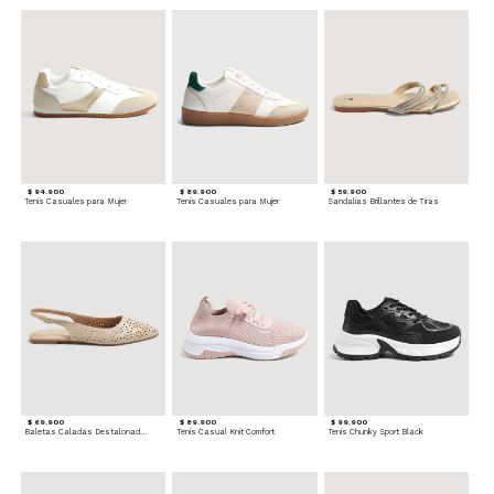
$ 94.900
$ 89.900
$ 59.900
Tenis Casuales para Mujer
Tenis Casuales para Mujer
Sandalias Brillantes de Tiras
$ 69.900
$ 89.900
$ 99.900
Baletas Caladas Destalonadas
Tenis Casual Knit Comfort
Tenis Chunky Sport Black