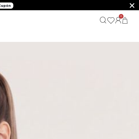
×
 Cupón
0