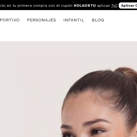
cto en tu primera compra con el cupón
HOLAOSTU
aplican
TyC
Aplicar
PORTIVO
PERSONAJES
INFANTIL
BLOG