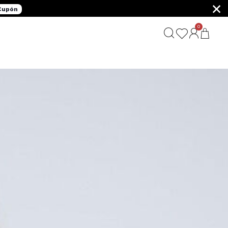
×
 Cupón
0
G