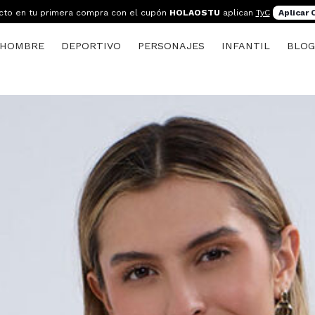
cto en tu primera compra con el cupón
HOLAOSTU
aplican
TyC
Aplicar
HOMBRE
DEPORTIVO
PERSONAJES
INFANTIL
BLO