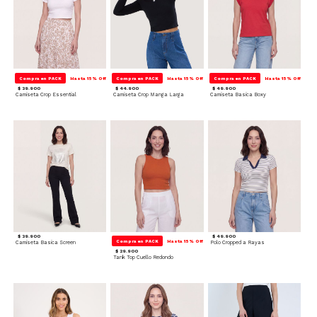
Compra en PACK
Hasta 15% Off
Compra en PACK
Hasta 15% Off
Compra en PACK
Hasta 15% Off
$ 39.900
$ 44.900
$ 49.900
Camiseta Crop Essential
Camiseta Crop Manga Larga
Camiseta Basica Boxy
$ 39.900
$ 49.900
Compra en PACK
Hasta 15% Off
Camiseta Basica Screen
Polo Cropped a Rayas
$ 29.900
Tank Top Cuello Redondo