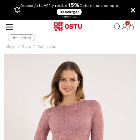
15%
×
Descarga la APP y recibe
Dcto en una compra
Descargar
Aplican TyC
0
Volver
Mujer
Ropa
Camisetas