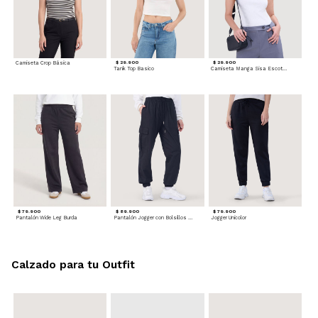
Camiseta Crop Básica
$ 29.900
$ 29.900
Tank Top Basico
Camiseta Manga Sisa Escotada
$ 79.900
$ 89.900
$ 79.900
Pantalón Wide Leg Burda
Pantalón Jogger con Bolsillos Cargo
Jogger Unicolor
Calzado para tu Outfit