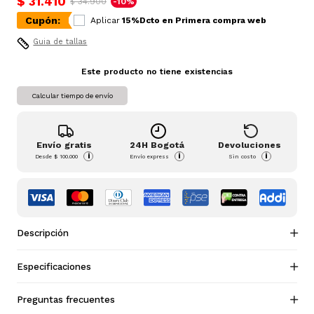
$ 31.410
$ 34.900
-10%
Cupón:
Aplicar
15%Dcto en Primera compra web
Guia de tallas
Este producto no tiene existencias
Calcular tiempo de envío
Envío gratis
24H Bogotá
Devoluciones
i
i
i
Desde
$ 100.000
Envío express
Sin costo
Descripción
Especificaciones
Preguntas frecuentes