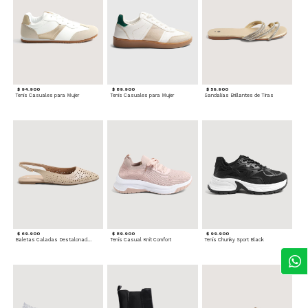
$ 94.900
$ 89.900
$ 59.900
Tenis Casuales para Mujer
Tenis Casuales para Mujer
Sandalias Brillantes de Tiras
$ 69.900
$ 89.900
$ 99.900
Baletas Caladas Destalonadas
Tenis Casual Knit Comfort
Tenis Chunky Sport Black