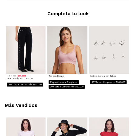
Completa tu look
$ 95.920
Top con Encaje
Set x 4 Aretes con Brillos
$ 119.900
Jean Straight con Taches
Paga 4 Lleva a 5ta gratis
20%Dcto x Compras de $160.000
20%Dcto x Compras de $160.000
20%Dcto x Compras de $160.000
Más Vendidos