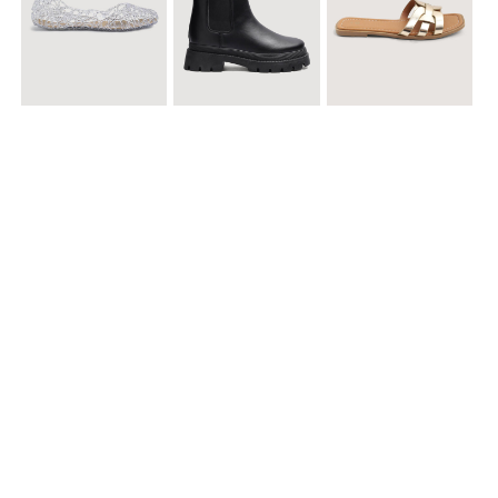
$ 49.900
$ 119.900
$ 49.900
Baletas Transparentes Brillantes
Botines con Suela Gruesa Elastizada
Sandalias Planas Metalizadas
$ 49.900
$ 79.900
$ 69.900
Sandalias Cruzadas con Hebilla
Tenis Deportivas con Brillos para mujer
Sandalias Doble Tira Texturizada