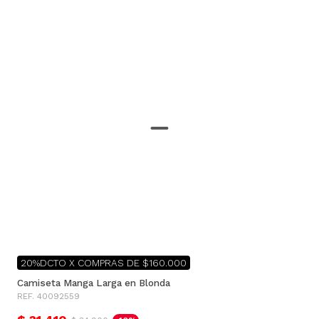
20%DCTO X COMPRAS DE $160.000
Camiseta Manga Larga en Blonda
REF. 40092559