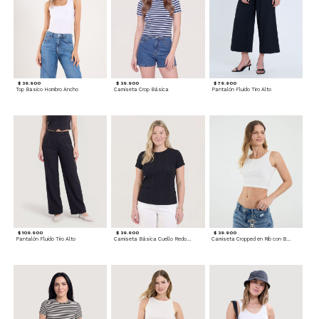
$ 39.900
$ 39.900
$ 79.900
Top Basico Hombro Ancho
Camiseta Crop Básica
Pantalón Fluido Tiro Alto
$ 109.900
$ 39.900
$ 39.900
Pantalón Fluido Tiro Alto
Camiseta Básica Cuello Redondo
Camiseta Cropped en Rib con Botones