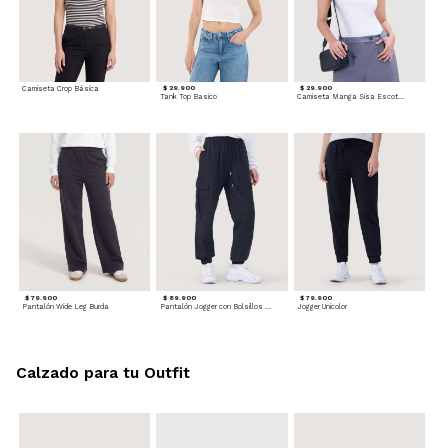
Camiseta Crop Básica
$ 29.900
$ 29.900
Tank Top Basico
Camiseta Manga Sisa Escotada
$ 79.900
$ 89.900
$ 79.900
Pantalón Wide Leg Burda
Pantalón Jogger con Bolsillos Cargo
Jogger Unicolor
Calzado para tu Outfit