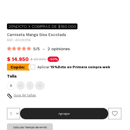
20%DCTO X COMPRAS DE $160.000
Camiseta Manga Sisa Escotada
REF. 40092116
5
/
5
-
2
opiniones
$ 14.950
$ 29.900
-50%
Cupón:
Aplicar
15%Dcto en Primera compra web
Talla
S
M
L
XL
Guia de tallas
Agregar
Calcular tiempo de envío