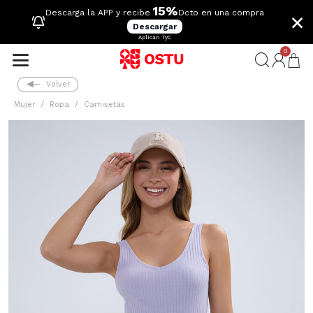
15%
×
Descarga la APP y recibe
Dcto en una compra
Descargar
Aplican TyC
0
Volver
Mujer
Ropa
Camisetas