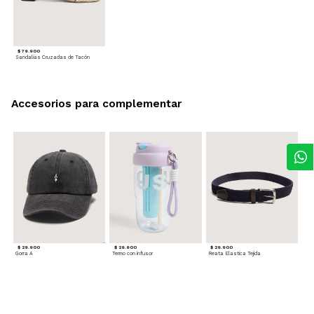
$ 79.900
Sandalias Cruzadas de Tacón
Accesorios para complementar
$ 29.900
$ 29.900
$ 29.900
Gorra A
Termo con infusor
Reata Elastica Tejida