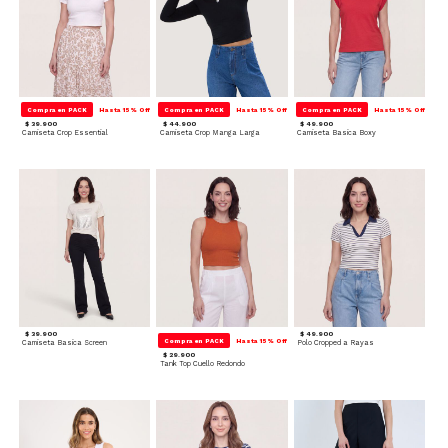
Compra en PACK
Hasta 15% Off
Compra en PACK
Hasta 15% Off
Compra en PACK
Hasta 15% Off
$ 39.900
$ 44.900
$ 49.900
Camiseta Crop Essential
Camiseta Crop Manga Larga
Camiseta Basica Boxy
$ 39.900
$ 49.900
Compra en PACK
Hasta 15% Off
Camiseta Basica Screen
Polo Cropped a Rayas
$ 29.900
Tank Top Cuello Redondo