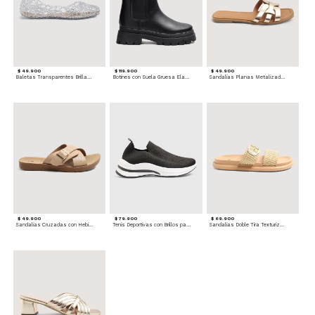
$ 49.900
$ 119.900
$ 49.900
Baletas Transparentes Brillantes
Botines con Suela Gruesa Elastizada
Sandalias Planas Metalizadas
$ 49.900
$ 79.900
$ 69.900
Sandalias Cruzadas con Hebilla
Tenis Deportivas con Brillos para mujer
Sandalias Doble Tira Texturizada