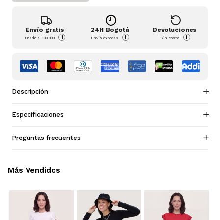
Envío gratis
24H Bogotá
Devoluciones
i
i
i
Desde
$ 100.000
Envío express
Sin costo
Descripción
Especificaciones
Preguntas frecuentes
Más Vendidos