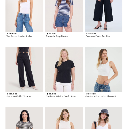
$ 39.900
$ 39.900
$ 79.900
Top Basico Hombro Ancho
Camiseta Crop Básica
Pantalón Fluido Tiro Alto
$ 109.900
$ 39.900
$ 39.900
Pantalón Fluido Tiro Alto
Camiseta Básica Cuello Redondo
Camiseta Cropped en Rib con Botones