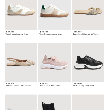
$ 94.900
$ 89.900
$ 59.900
Tenis Casuales para Mujer
Tenis Casuales para Mujer
Sandalias Brillantes de Tiras
$ 69.900
$ 89.900
$ 99.900
Baletas Caladas Destalonadas
Tenis Casual Knit Comfort
Tenis Chunky Sport Black