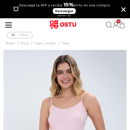
15%
×
Descarga la APP y recibe
Dcto en una compra
Descargar
Aplican TyC
0
Volver
Mujer
Ropa
Tops y bodys
Tops