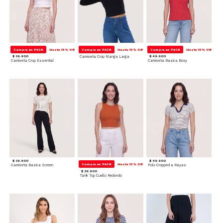
Compra en PACK
Hasta 15% Off
Compra en PACK
Hasta 15% Off
Compra en PACK
Hasta 15% Off
$ 39.900
Camiseta Crop Manga Larga
$ 49.900
Camiseta Crop Essential
Camiseta Basica Boxy
$ 39.900
$ 49.900
Compra en PACK
Hasta 15% Off
Camiseta Basica Screen
Polo Cropped a Rayas
$ 29.900
Tank Top Cuello Redondo