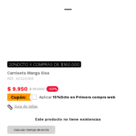
20%DCTO X COMPRAS DE $160.000
Camiseta Manga Sisa
REF. 40220356
$ 9.950
$ 19.900
-50%
Cupón:
Aplicar
15%Dcto en Primera compra web
Guia de tallas
Este producto no tiene existencias
Calcular tiempo de envío