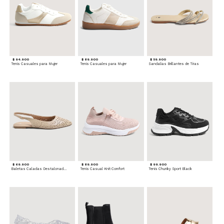
$ 94.900
$ 89.900
$ 59.900
Tenis Casuales para Mujer
Tenis Casuales para Mujer
Sandalias Brillantes de Tiras
$ 69.900
$ 89.900
$ 99.900
Baletas Caladas Destalonadas
Tenis Casual Knit Comfort
Tenis Chunky Sport Black