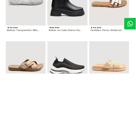
$ 49.900
$ 119.900
$ 49.900
Baletas Transparentes Brillantes
Botines con Suela Gruesa Elastizada
Sandalias Planas Metalizadas
$ 49.900
$ 79.900
$ 69.900
Sandalias Cruzadas con Hebilla
Tenis Deportivas con Brillos para mujer
Sandalias Doble Tira Texturizada