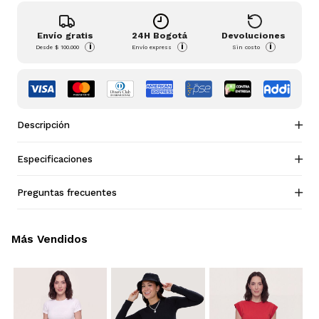
Envío gratis
24H Bogotá
Devoluciones
i
i
i
Desde
$ 100.000
Envío express
Sin costo
Descripción
Especificaciones
Preguntas frecuentes
Más Vendidos