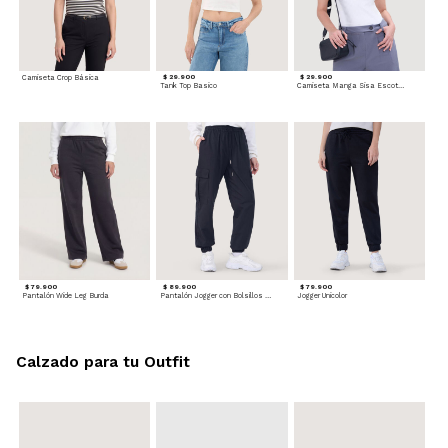
Camiseta Crop Básica
$ 29.900
$ 29.900
Tank Top Basico
Camiseta Manga Sisa Escotada
$ 79.900
$ 89.900
$ 79.900
Pantalón Wide Leg Burda
Pantalón Jogger con Bolsillos Cargo
Jogger Unicolor
Calzado para tu Outfit