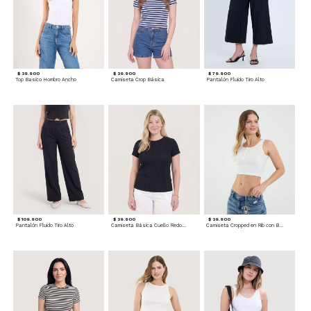
$ 39.900
$ 39.900
$ 79.900
Top Basico Hombro Ancho
Camiseta Crop Básica
Pantalón Fluido Tiro Alto
$ 109.900
$ 39.900
$ 39.900
Pantalón Fluido Tiro Alto
Camiseta Básica Cuello Redondo
Camiseta Cropped en Rib con Botones