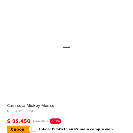
Camiseta Mickey Mouse
REF. 40092204
$ 22.450
$ 44.900
-50%
Cupón:
Aplicar
15%Dcto en Primera compra web