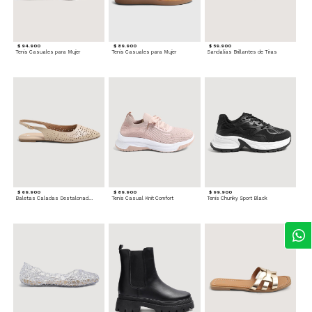
$ 94.900
$ 89.900
$ 59.900
Tenis Casuales para Mujer
Tenis Casuales para Mujer
Sandalias Brillantes de Tiras
$ 69.900
$ 89.900
$ 99.900
Baletas Caladas Destalonadas
Tenis Casual Knit Comfort
Tenis Chunky Sport Black