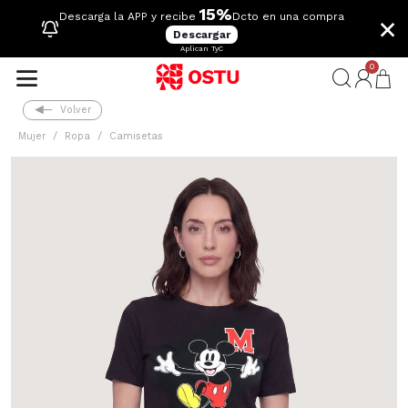
15%
×
Descarga la APP y recibe
Dcto en una compra
Descargar
Aplican TyC
0
Volver
Mujer
Ropa
Camisetas