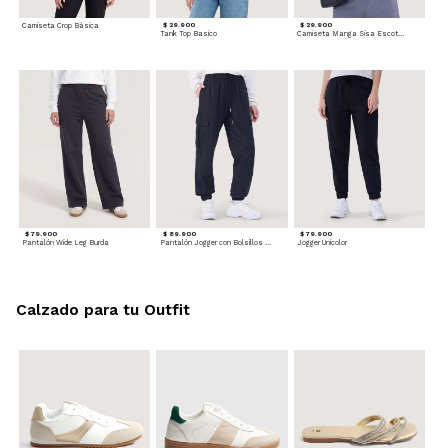
Camiseta Crop Básica
$ 29.900
$ 29.900
Tank Top Basico
Camiseta Manga Sisa Escotada
$ 79.900
$ 89.900
$ 79.900
Pantalón Wide Leg Burda
Pantalón Jogger con Bolsillos Cargo
Jogger Unicolor
Calzado para tu Outfit