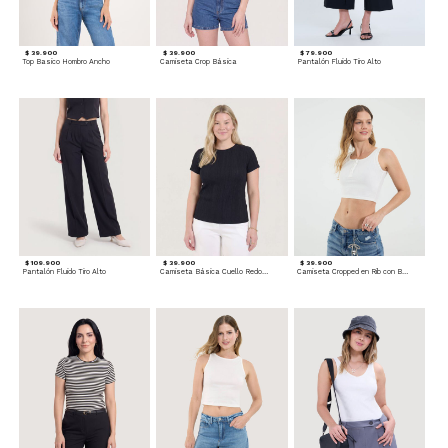
$ 39.900
$ 39.900
$ 79.900
Top Basico Hombro Ancho
Camiseta Crop Básica
Pantalón Fluido Tiro Alto
$ 109.900
$ 39.900
$ 39.900
Pantalón Fluido Tiro Alto
Camiseta Básica Cuello Redondo
Camiseta Cropped en Rib con Botones