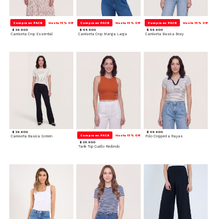
Compra en PACK
Hasta 15% Off
Compra en PACK
Hasta 15% Off
Compra en PACK
Hasta 15% Off
$ 39.900
$ 44.900
$ 49.900
Camiseta Crop Essential
Camiseta Crop Manga Larga
Camiseta Basica Boxy
$ 39.900
$ 49.900
Compra en PACK
Hasta 15% Off
Camiseta Basica Screen
Polo Cropped a Rayas
$ 29.900
Tank Top Cuello Redondo