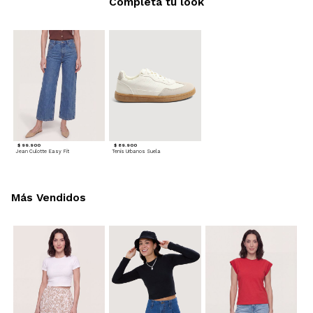
Completa tu look
$ 99.900
$ 89.900
Jean Culotte Easy Fit
Tenis Urbanos Suela
Más Vendidos