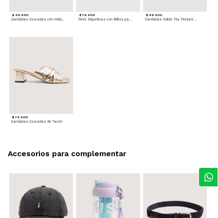
$ 49.900
$ 79.900
$ 69.900
Sandalias Cruzadas con Hebilla
Tenis Deportivas con Brillos para mujer
Sandalias Doble Tira Texturizada
$ 79.900
Sandalias Cruzadas de Tacón
Accesorios para complementar