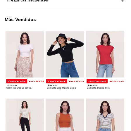
Preguntas frecuentes
Más Vendidos
Compra en PACK
Hasta 15% Off
Compra en PACK
Hasta 15% Off
Compra en PACK
Hasta 15% Off
$ 39.900
$ 44.900
$ 49.900
Camiseta Crop Essential
Camiseta Crop Manga Larga
Camiseta Basica Boxy