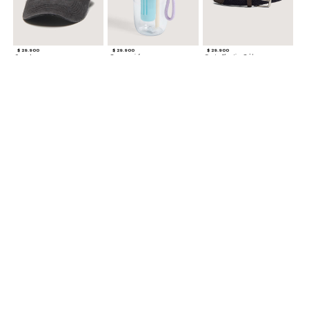
$ 29.900
$ 29.900
$ 29.900
Gorra A
Termo con infusor
Reata Elastica Tejida
$ 12.900
$ 29.900
$ 29.900
Llavero Nube
Termo en Degrade 500 ml
Gorra Corazon