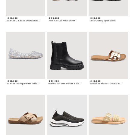
$ 69.900
$ 89.900
$ 99.900
Baletas Caladas Destalonadas
Tenis Casual Knit Comfort
Tenis Chunky Sport Black
$ 49.900
$ 119.900
$ 49.900
Baletas Transparentes Brillantes
Botines con Suela Gruesa Elastizada
Sandalias Planas Metalizadas