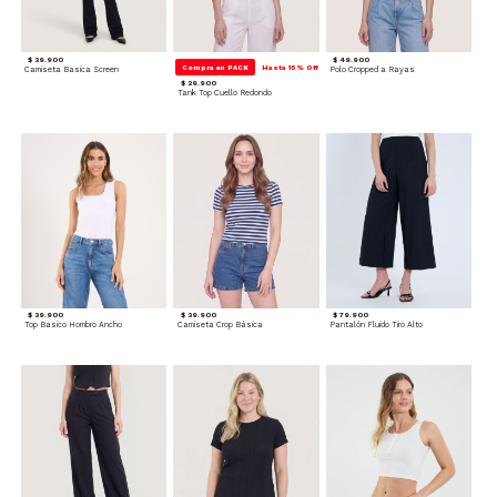
$ 39.900
$ 49.900
Compra en PACK
Hasta 15% Off
Camiseta Basica Screen
Polo Cropped a Rayas
$ 29.900
Tank Top Cuello Redondo
$ 39.900
$ 39.900
$ 79.900
Top Basico Hombro Ancho
Camiseta Crop Básica
Pantalón Fluido Tiro Alto