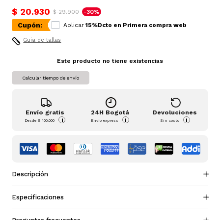
$ 20.930
$ 29.900
-30%
Cupón:
Aplicar
15%Dcto en Primera compra web
Guia de tallas
Este producto no tiene existencias
Calcular tiempo de envío
Envío gratis
24H Bogotá
Devoluciones
i
i
i
Desde
$ 100.000
Envío express
Sin costo
Descripción
Especificaciones