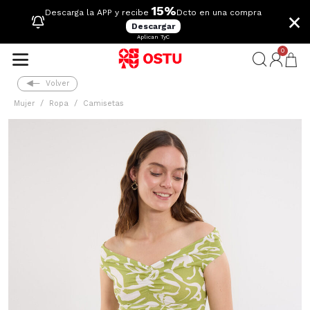
15%
×
Descarga la APP y recibe
Dcto en una compra
Descargar
Aplican TyC
0
Volver
Mujer
Ropa
Camisetas