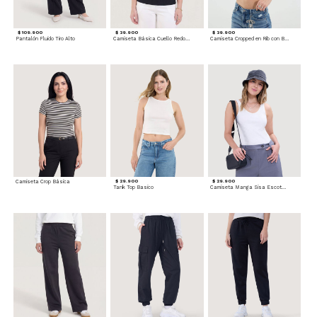
$ 109.900
$ 39.900
$ 39.900
Pantalón Fluido Tiro Alto
Camiseta Básica Cuello Redondo
Camiseta Cropped en Rib con Botones
Camiseta Crop Básica
$ 29.900
$ 29.900
Tank Top Basico
Camiseta Manga Sisa Escotada