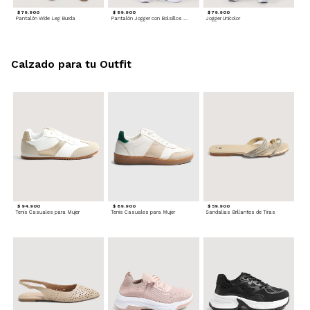
$ 79.900
$ 89.900
$ 79.900
Pantalón Wide Leg Burda
Pantalón Jogger con Bolsillos Cargo
Jogger Unicolor
Calzado para tu Outfit
$ 94.900
$ 89.900
$ 59.900
Tenis Casuales para Mujer
Tenis Casuales para Mujer
Sandalias Brillantes de Tiras