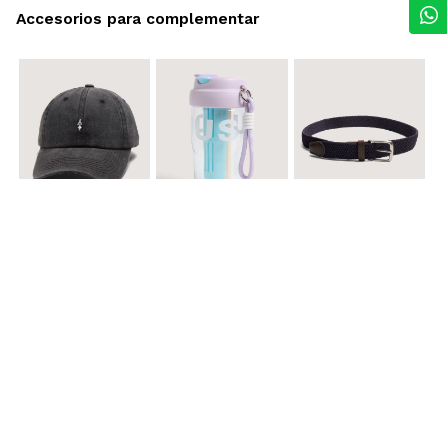
Accesorios para complementar
$ 29.900
$ 29.900
$ 29.900
Gorra A
Termo con infusor
Reata Elastica Tejida
$ 12.900
$ 29.900
$ 29.900
Llavero Nube
Termo en Degrade 500 ml
Gorra Corazon