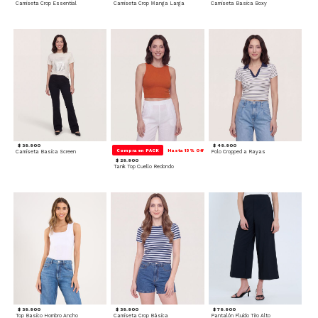
Camiseta Crop Essential
Camiseta Crop Manga Larga
Camiseta Basica Boxy
$ 39.900
$ 49.900
Compra en PACK
Hasta 15% Off
Camiseta Basica Screen
Polo Cropped a Rayas
$ 29.900
Tank Top Cuello Redondo
$ 39.900
$ 39.900
$ 79.900
Top Basico Hombro Ancho
Camiseta Crop Básica
Pantalón Fluido Tiro Alto