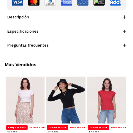
Descripción
Especificaciones
Preguntas frecuentes
Más Vendidos
Compra en PACK
Hasta 15% Off
Compra en PACK
Hasta 15% Off
Compra en PACK
Hasta 15% Off
$ 39.900
$ 44.900
$ 49.900