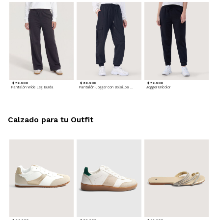
$ 79.900
$ 89.900
$ 79.900
Pantalón Wide Leg Burda
Pantalón Jogger con Bolsillos Cargo
Jogger Unicolor
Calzado para tu Outfit