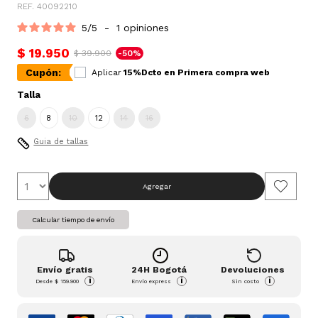
REF. 40092210
5
/
5
-
1
opiniones
$ 19.950
$ 39.900
-50%
Cupón:
Aplicar
15%Dcto en Primera compra web
Talla
6
8
10
12
14
16
Guia de tallas
Agregar
Calcular tiempo de envío
Envío gratis
24H Bogotá
Devoluciones
i
i
i
Desde
$ 159.900
Envío express
Sin costo