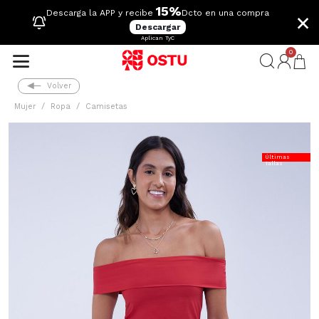
15%
×
Descarga la APP y recibe
Dcto en una compra
Descargar
Aplican TyC
0
Volver
Mujer
Ropa
Camisetas
Últimas
Tallas