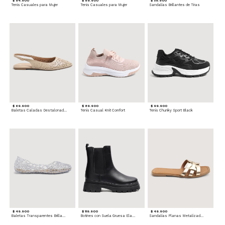
$ 94.900
$ 89.900
$ 59.900
Tenis Casuales para Mujer
Tenis Casuales para Mujer
Sandalias Brillantes de Tiras
$ 69.900
$ 89.900
$ 99.900
Baletas Caladas Destalonadas
Tenis Casual Knit Comfort
Tenis Chunky Sport Black
$ 49.900
$ 119.900
$ 49.900
Baletas Transparentes Brillantes
Botines con Suela Gruesa Elastizada
Sandalias Planas Metalizadas