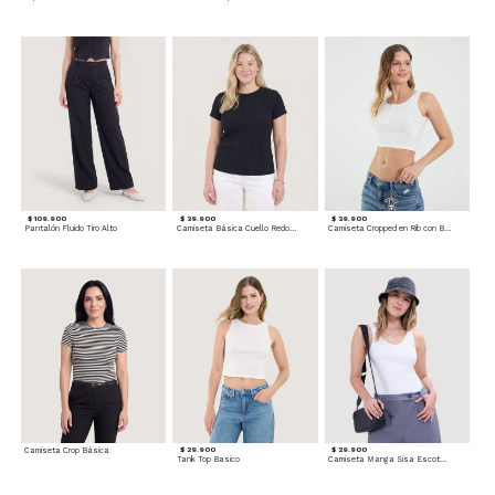
$ 109.900
$ 39.900
$ 39.900
Pantalón Fluido Tiro Alto
Camiseta Básica Cuello Redondo
Camiseta Cropped en Rib con Botones
Camiseta Crop Básica
$ 29.900
$ 29.900
Tank Top Basico
Camiseta Manga Sisa Escotada