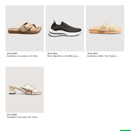
$ 49.900
$ 79.900
$ 69.900
Sandalias Cruzadas con Hebilla
Tenis Deportivas con Brillos para mujer
Sandalias Doble Tira Texturizada
$ 79.900
Sandalias Cruzadas de Tacón