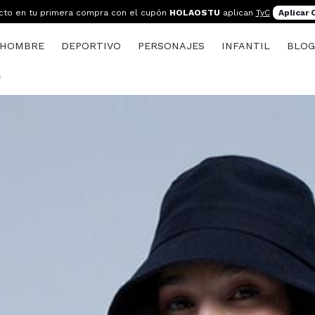
cto en tu primera compra con el cupón
HOLAOSTU
aplican
TyC
Aplicar
HOMBRE
DEPORTIVO
PERSONAJES
INFANTIL
BLO
s