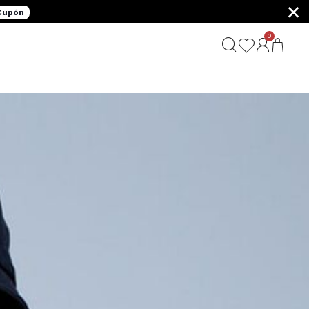
×
 Cupón
0
G