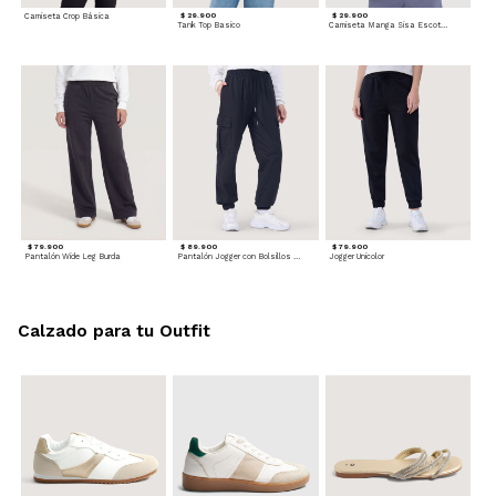
Camiseta Crop Básica
$ 29.900
$ 29.900
Tank Top Basico
Camiseta Manga Sisa Escotada
$ 79.900
$ 89.900
$ 79.900
Pantalón Wide Leg Burda
Pantalón Jogger con Bolsillos Cargo
Jogger Unicolor
Calzado para tu Outfit