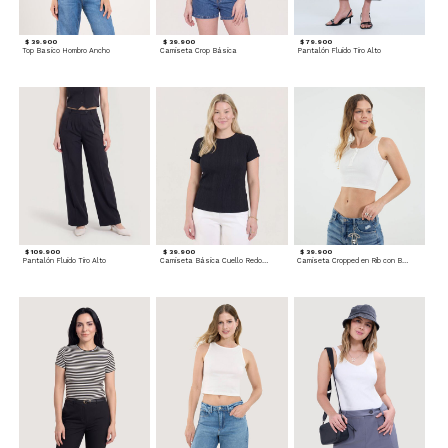
$ 39.900
$ 39.900
$ 79.900
Top Basico Hombro Ancho
Camiseta Crop Básica
Pantalón Fluido Tiro Alto
$ 109.900
$ 39.900
$ 39.900
Pantalón Fluido Tiro Alto
Camiseta Básica Cuello Redondo
Camiseta Cropped en Rib con Botones