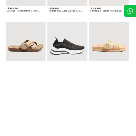
$ 49.900
$ 119.900
$ 49.900
Baletas Transparentes Brillantes
Botines con Suela Gruesa Elastizada
Sandalias Planas Metalizadas
$ 49.900
$ 79.900
$ 69.900
Sandalias Cruzadas con Hebilla
Tenis Deportivas con Brillos para mujer
Sandalias Doble Tira Texturizada
$ 79.900