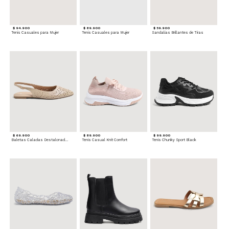
$ 94.900
$ 89.900
$ 59.900
Tenis Casuales para Mujer
Tenis Casuales para Mujer
Sandalias Brillantes de Tiras
$ 69.900
$ 89.900
$ 99.900
Baletas Caladas Destalonadas
Tenis Casual Knit Comfort
Tenis Chunky Sport Black