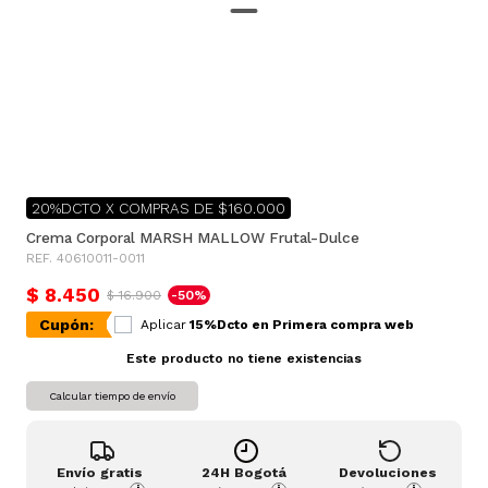
20%DCTO X COMPRAS DE $160.000
Crema Corporal MARSH MALLOW Frutal-Dulce
REF. 40610011-0011
$ 8.450
$ 16.900
-50%
Cupón:
Aplicar
15%Dcto en Primera compra web
Este producto no tiene existencias
Calcular tiempo de envío
Envío gratis
24H Bogotá
Devoluciones