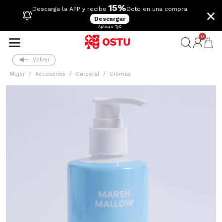
15%
×
Descarga la APP y recibe
Dcto en una compra
Descargar
Aplican TyC
0
Volver
Mujer
Accesorios
Corporal
Cremas