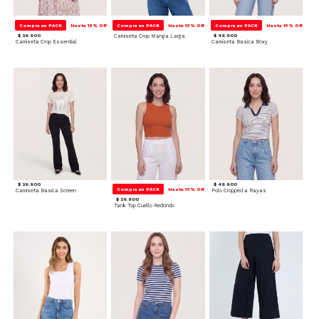
Compra en PACK
Hasta 15% Off
Compra en PACK
Hasta 15% Off
Compra en PACK
Hasta 15% Off
$ 39.900
Camiseta Crop Manga Larga
$ 49.900
Camiseta Crop Essential
Camiseta Basica Boxy
$ 39.900
$ 49.900
Compra en PACK
Hasta 15% Off
Camiseta Basica Screen
Polo Cropped a Rayas
$ 29.900
Tank Top Cuello Redondo