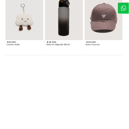
$ 12.900
$ 29.900
$ 29.900
Llavero Nube
Termo en Degrade 500 ml
Gorra Corazon
$ 29.900
$ 29.900
$ 49.900
Cinturones Pack x2 Hebilla Ovalada
Gorra Flowing
Set de Accesorios para Cabello