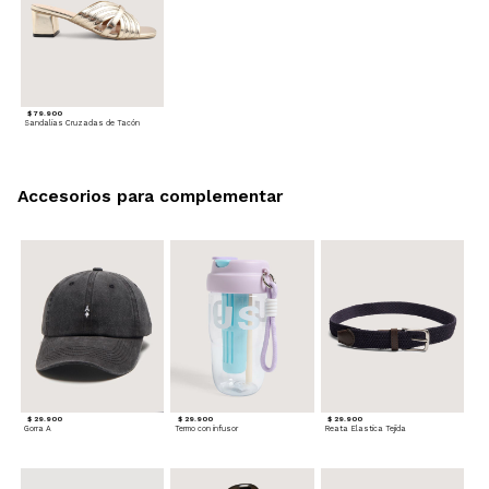
$ 79.900
Sandalias Cruzadas de Tacón
Accesorios para complementar
$ 29.900
$ 29.900
$ 29.900
Gorra A
Termo con infusor
Reata Elastica Tejida