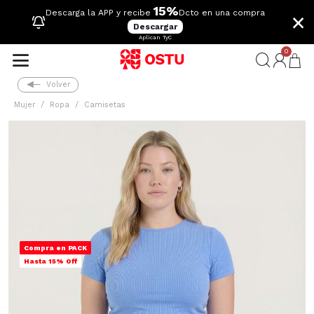
15%
×
Descarga la APP y recibe
Dcto en una compra
Descargar
Aplican TyC
0
Volver
Mujer
Ropa
Camisetas
Compra en PACK
Hasta 15% Off