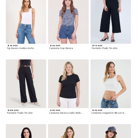
$ 39.900
$ 39.900
$ 79.900
Top Basico Hombro Ancho
Camiseta Crop Básica
Pantalón Fluido Tiro Alto
$ 109.900
$ 39.900
$ 39.900
Pantalón Fluido Tiro Alto
Camiseta Básica Cuello Redondo
Camiseta Cropped en Rib con Botones