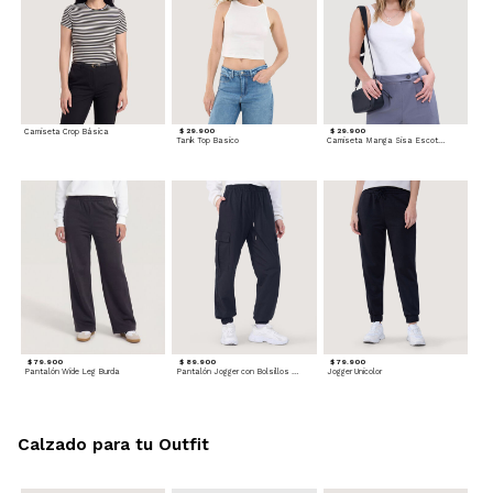
Camiseta Crop Básica
$ 29.900
$ 29.900
Tank Top Basico
Camiseta Manga Sisa Escotada
$ 79.900
$ 89.900
$ 79.900
Pantalón Wide Leg Burda
Pantalón Jogger con Bolsillos Cargo
Jogger Unicolor
Calzado para tu Outfit