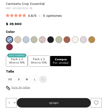
Camiseta Crop Essential
REF. 40090000-18
4.8
/
5
-
5
opiniones
$ 39.900
Color
MÁS AHORRO
Pack x 3
Pack x 2
Compra
Ahorra 15%
Ahorra 10%
Por unidad
Talla
XS
S
M
L
XL
Guia de tallas
Agregar