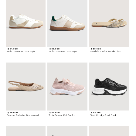
$ 94.900
$ 89.900
$ 59.900
Tenis Casuales para Mujer
Tenis Casuales para Mujer
Sandalias Brillantes de Tiras
$ 69.900
$ 89.900
$ 99.900
Baletas Caladas Destalonadas
Tenis Casual Knit Comfort
Tenis Chunky Sport Black