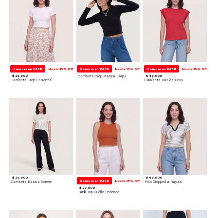
Compra en PACK
Hasta 15% Off
Compra en PACK
Hasta 15% Off
Compra en PACK
Hasta 15% Off
$ 39.900
Camiseta Crop Manga Larga
$ 49.900
Camiseta Crop Essential
Camiseta Basica Boxy
$ 39.900
$ 49.900
Compra en PACK
Hasta 15% Off
Camiseta Basica Screen
Polo Cropped a Rayas
$ 29.900
Tank Top Cuello Redondo