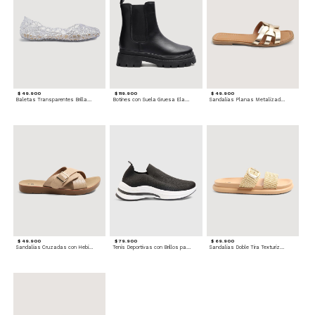
$ 49.900
$ 119.900
$ 49.900
Baletas Transparentes Brillantes
Botines con Suela Gruesa Elastizada
Sandalias Planas Metalizadas
$ 49.900
$ 79.900
$ 69.900
Sandalias Cruzadas con Hebilla
Tenis Deportivas con Brillos para mujer
Sandalias Doble Tira Texturizada