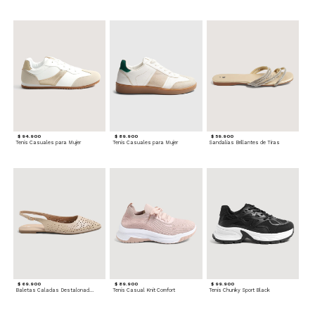
$ 94.900
$ 89.900
$ 59.900
Tenis Casuales para Mujer
Tenis Casuales para Mujer
Sandalias Brillantes de Tiras
$ 69.900
$ 89.900
$ 99.900
Baletas Caladas Destalonadas
Tenis Casual Knit Comfort
Tenis Chunky Sport Black