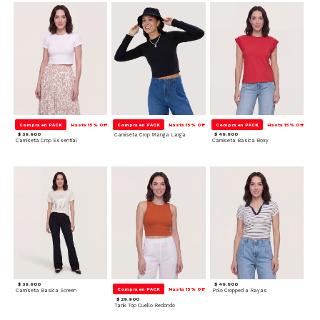
Compra en PACK
Hasta 15% Off
Compra en PACK
Hasta 15% Off
Compra en PACK
Hasta 15% Off
$ 39.900
Camiseta Crop Manga Larga
$ 49.900
Camiseta Crop Essential
Camiseta Basica Boxy
$ 39.900
$ 49.900
Compra en PACK
Hasta 15% Off
Camiseta Basica Screen
Polo Cropped a Rayas
$ 29.900
Tank Top Cuello Redondo