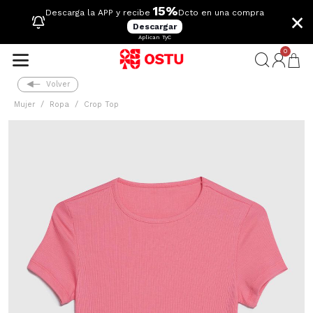
15%
×
Descarga la APP y recibe
Dcto en una compra
Descargar
Aplican TyC
0
Volver
Mujer
Ropa
Crop Top