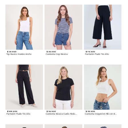
$ 39.900
$ 39.900
$ 79.900
Top Basico Hombro Ancho
Camiseta Crop Básica
Pantalón Fluido Tiro Alto
$ 109.900
$ 39.900
$ 39.900
Pantalón Fluido Tiro Alto
Camiseta Básica Cuello Redondo
Camiseta Cropped en Rib con Botones