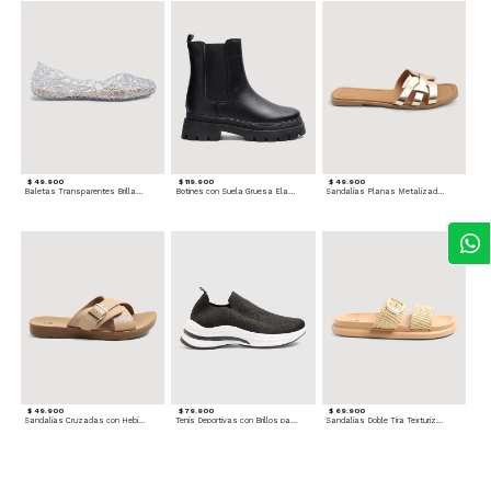
$ 49.900
$ 119.900
$ 49.900
Baletas Transparentes Brillantes
Botines con Suela Gruesa Elastizada
Sandalias Planas Metalizadas
$ 49.900
$ 79.900
$ 69.900
Sandalias Cruzadas con Hebilla
Tenis Deportivas con Brillos para mujer
Sandalias Doble Tira Texturizada