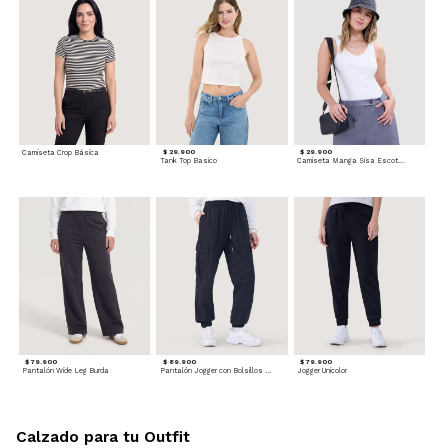
Camiseta Crop Básica
$ 29.900
$ 29.900
Tank Top Basico
Camiseta Manga Sisa Escotada
$ 79.900
$ 89.900
$ 79.900
Pantalón Wide Leg Burda
Pantalón Jogger con Bolsillos Cargo
Jogger Unicolor
Calzado para tu Outfit