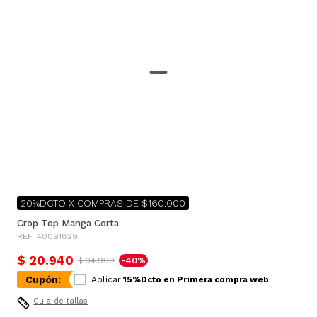
20%DCTO X COMPRAS DE $160.000
Crop Top Manga Corta
REF. 40091829
$ 20.940
$ 34.900
-40%
Cupón:
Aplicar
15%Dcto en Primera compra web
Guia de tallas