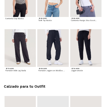
Camiseta Crop Básica
$ 29.900
$ 29.900
Tank Top Basico
Camiseta Manga Sisa Escotada
$ 79.900
$ 89.900
$ 79.900
Pantalón Wide Leg Burda
Pantalón Jogger con Bolsillos Cargo
Jogger Unicolor
Calzado para tu Outfit