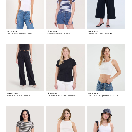
$ 39.900
$ 39.900
$ 79.900
Top Basico Hombro Ancho
Camiseta Crop Básica
Pantalón Fluido Tiro Alto
$ 109.900
$ 39.900
$ 39.900
Pantalón Fluido Tiro Alto
Camiseta Básica Cuello Redondo
Camiseta Cropped en Rib con Botones