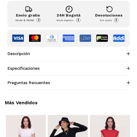
Envío gratis
24H Bogotá
Devoluciones
i
i
i
Desde
$ 159.900
Envío express
Sin costo
Descripción
Especificaciones
Preguntas frecuentes
Más Vendidos