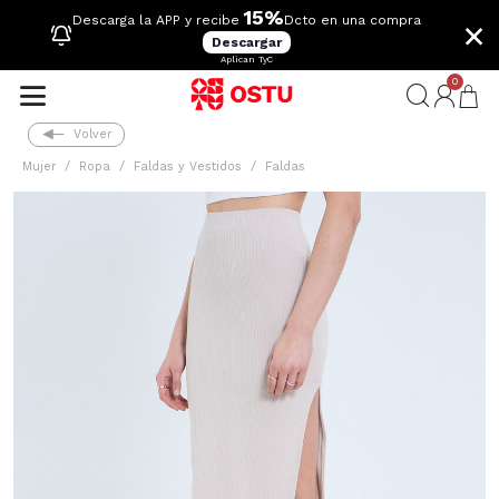
15%
×
Descarga la APP y recibe
Dcto en una compra
Descargar
Aplican TyC
0
Volver
Mujer
Ropa
Faldas y Vestidos
Faldas