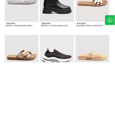
$ 49.900
$ 119.900
$ 49.900
Baletas Transparentes Brillantes
Botines con Suela Gruesa Elastizada
Sandalias Planas Metalizadas
$ 49.900
$ 79.900
$ 69.900
Sandalias Cruzadas con Hebilla
Tenis Deportivas con Brillos para mujer
Sandalias Doble Tira Texturizada