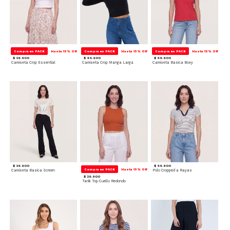
Compra en PACK
Hasta 15% Off
Compra en PACK
Hasta 15% Off
Compra en PACK
Hasta 15% Off
$ 39.900
$ 44.900
$ 49.900
Camiseta Crop Essential
Camiseta Crop Manga Larga
Camiseta Basica Boxy
$ 39.900
$ 49.900
Compra en PACK
Hasta 15% Off
Camiseta Basica Screen
Polo Cropped a Rayas
$ 29.900
Tank Top Cuello Redondo