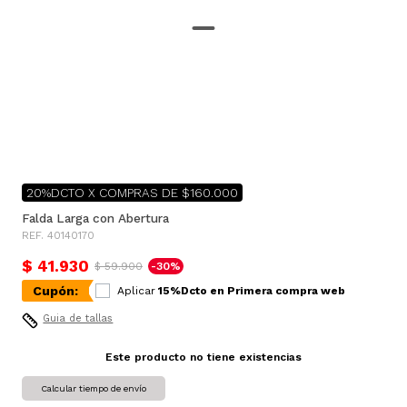
20%DCTO X COMPRAS DE $160.000
Falda Larga con Abertura
REF. 40140170
$ 41.930
$ 59.900
-30%
Cupón:
Aplicar
15%Dcto en Primera compra web
Guia de tallas
Este producto no tiene existencias
Calcular tiempo de envío