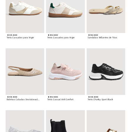
$ 94.900
$ 89.900
$ 59.900
Tenis Casuales para Mujer
Tenis Casuales para Mujer
Sandalias Brillantes de Tiras
$ 69.900
$ 89.900
$ 99.900
Baletas Caladas Destalonadas
Tenis Casual Knit Comfort
Tenis Chunky Sport Black