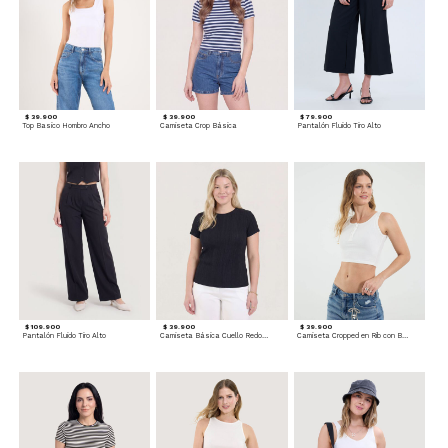
$ 39.900
$ 39.900
$ 79.900
Top Basico Hombro Ancho
Camiseta Crop Básica
Pantalón Fluido Tiro Alto
$ 109.900
$ 39.900
$ 39.900
Pantalón Fluido Tiro Alto
Camiseta Básica Cuello Redondo
Camiseta Cropped en Rib con Botones