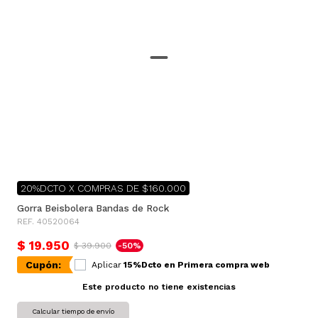
20%DCTO X COMPRAS DE $160.000
Gorra Beisbolera Bandas de Rock
REF. 40520064
$ 19.950
$ 39.900
-50%
Cupón:
Aplicar
15%Dcto en Primera compra web
Este producto no tiene existencias
Calcular tiempo de envío