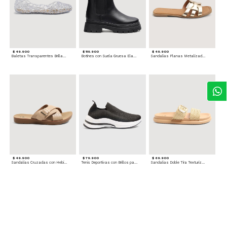
$ 49.900
$ 119.900
$ 49.900
Baletas Transparentes Brillantes
Botines con Suela Gruesa Elastizada
Sandalias Planas Metalizadas
$ 49.900
$ 79.900
$ 69.900
Sandalias Cruzadas con Hebilla
Tenis Deportivas con Brillos para mujer
Sandalias Doble Tira Texturizada