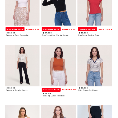
Compra en PACK
Hasta 15% Off
Compra en PACK
Hasta 15% Off
Compra en PACK
Hasta 15% Off
$ 39.900
$ 44.900
$ 49.900
Camiseta Crop Essential
Camiseta Crop Manga Larga
Camiseta Basica Boxy
$ 39.900
$ 49.900
Compra en PACK
Hasta 15% Off
Camiseta Basica Screen
Polo Cropped a Rayas
$ 29.900
Tank Top Cuello Redondo