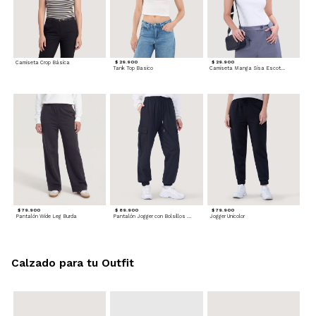
Camiseta Crop Básica
$ 29.900
$ 29.900
Tank Top Basico
Camiseta Manga Sisa Escotada
$ 79.900
$ 89.900
$ 79.900
Pantalón Wide Leg Burda
Pantalón Jogger con Bolsillos Cargo
Jogger Unicolor
Calzado para tu Outfit