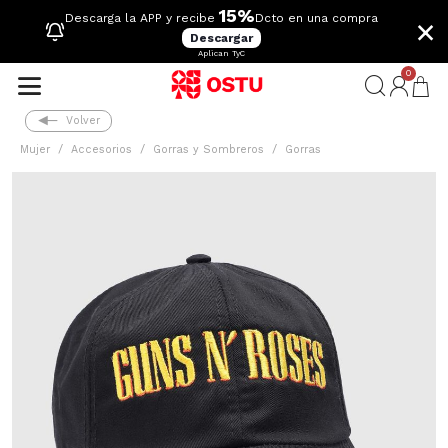
15%
×
Descarga la APP y recibe
Dcto en una compra
Descargar
Aplican TyC
0
Volver
Mujer
Accesorios
Gorras y Sombreros
Gorras