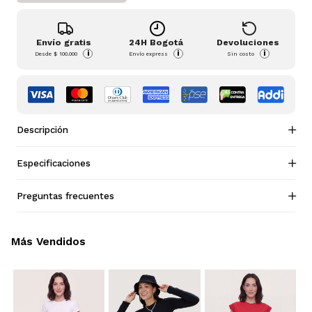
Envío gratis
24H Bogotá
Devoluciones
i
i
i
Desde
$ 100.000
Envío express
Sin costo
Descripción
Especificaciones
Preguntas frecuentes
Más Vendidos