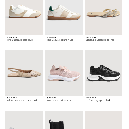
$ 94.900
$ 89.900
$ 59.900
Tenis Casuales para Mujer
Tenis Casuales para Mujer
Sandalias Brillantes de Tiras
$ 69.900
$ 89.900
$ 99.900
Baletas Caladas Destalonadas
Tenis Casual Knit Comfort
Tenis Chunky Sport Black