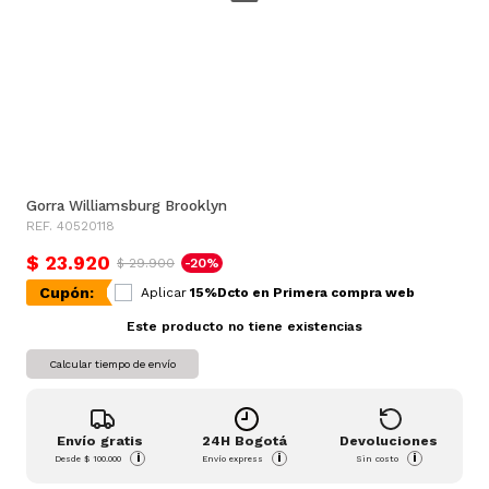
Gorra Williamsburg Brooklyn
REF. 40520118
$ 23.920
$ 29.900
-20%
Cupón:
Aplicar
15%Dcto en Primera compra web
Este producto no tiene existencias
Calcular tiempo de envío
Envío gratis
24H Bogotá
Devoluciones
i
i
i
Desde
$ 100.000
Envío express
Sin costo