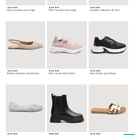
$ 94.900
$ 89.900
$ 59.900
Tenis Casuales para Mujer
Tenis Casuales para Mujer
Sandalias Brillantes de Tiras
$ 69.900
$ 89.900
$ 99.900
Baletas Caladas Destalonadas
Tenis Casual Knit Comfort
Tenis Chunky Sport Black
$ 49.900
$ 119.900
$ 49.900