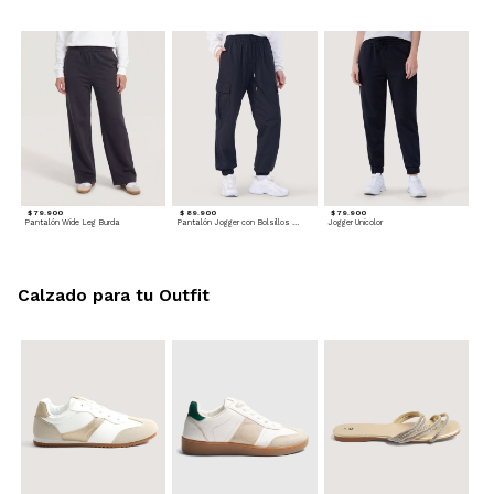
$ 79.900
$ 89.900
$ 79.900
Pantalón Wide Leg Burda
Pantalón Jogger con Bolsillos Cargo
Jogger Unicolor
Calzado para tu Outfit