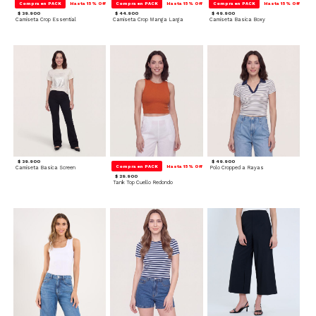
Compra en PACK
Hasta 15% Off
Compra en PACK
Hasta 15% Off
Compra en PACK
Hasta 15% Off
$ 39.900
$ 44.900
$ 49.900
Camiseta Crop Essential
Camiseta Crop Manga Larga
Camiseta Basica Boxy
$ 39.900
$ 49.900
Compra en PACK
Hasta 15% Off
Camiseta Basica Screen
Polo Cropped a Rayas
$ 29.900
Tank Top Cuello Redondo