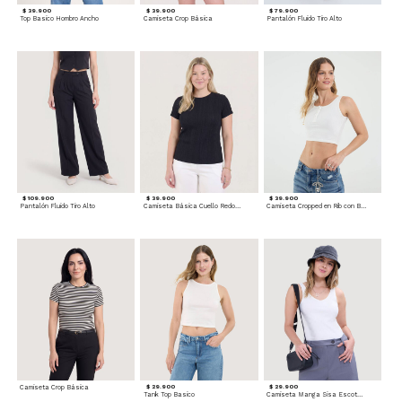
$ 39.900
$ 39.900
$ 79.900
Top Basico Hombro Ancho
Camiseta Crop Básica
Pantalón Fluido Tiro Alto
$ 109.900
$ 39.900
$ 39.900
Pantalón Fluido Tiro Alto
Camiseta Básica Cuello Redondo
Camiseta Cropped en Rib con Botones
Camiseta Crop Básica
$ 29.900
$ 29.900
Tank Top Basico
Camiseta Manga Sisa Escotada