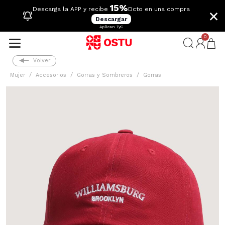
15%
×
Descarga la APP y recibe
Dcto en una compra
Descargar
Aplican TyC
0
Volver
Mujer
Accesorios
Gorras y Sombreros
Gorras