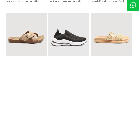
Baletas Transparentes Brillantes
Botines con Suela Gruesa Elastizada
Sandalias Planas Metalizadas
$ 49.900
$ 79.900
$ 69.900
Sandalias Cruzadas con Hebilla
Tenis Deportivas con Brillos para mujer
Sandalias Doble Tira Texturizada
$ 79.900
Sandalias Cruzadas de Tacón