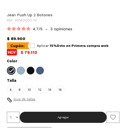
Jean Push Up 2 Botones
REF. 40160000-10
4.7
/
5
-
3
opiniones
$ 89.900
Cupón:
Aplicar
15%Dcto en Primera compra web
$ 79.112
Color
Talla
6
8
10
12
14
16
Guia de tallas
Agregar