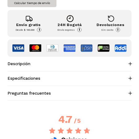
Calcular tiempo de envío
Envío gratis
24H Bogotá
Devoluciones
i
i
i
Desde
$ 100.000
Envío express
Sin costo
Descripción
Especificaciones
Preguntas frecuentes
4.7
/
5