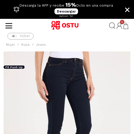
15%
×
Descarga la APP y recibe
Dcto en una compra
Descargar
Aplican TyC
0
Volver
Mujer
Ropa
Jeans
Fit Push Up