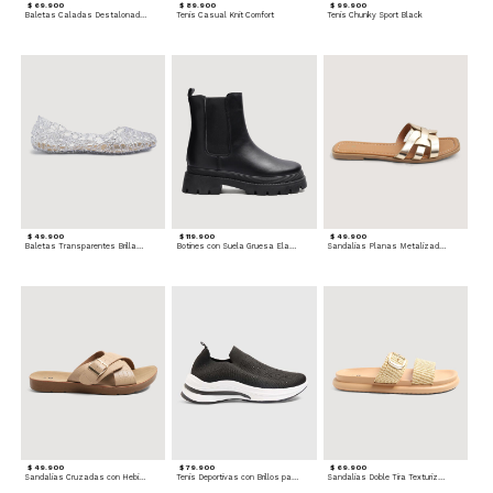
$ 69.900
$ 89.900
$ 99.900
Baletas Caladas Destalonadas
Tenis Casual Knit Comfort
Tenis Chunky Sport Black
$ 49.900
$ 119.900
$ 49.900
Baletas Transparentes Brillantes
Botines con Suela Gruesa Elastizada
Sandalias Planas Metalizadas
$ 49.900
$ 79.900
$ 69.900
Sandalias Cruzadas con Hebilla
Tenis Deportivas con Brillos para mujer
Sandalias Doble Tira Texturizada