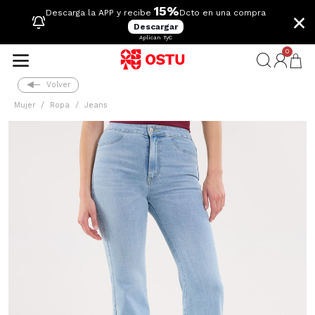
15%
×
Descarga la APP y recibe
Dcto en una compra
Descargar
Aplican TyC
0
Volver
Mujer
Ropa
Jeans