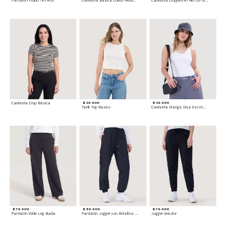
Pantalón Fluido Tiro Alto
Camiseta Básica Cuello Redondo
Camiseta Cropped en Rib con Botones
Camiseta Crop Básica
$ 29.900
$ 29.900
Tank Top Basico
Camiseta Manga Sisa Escotada
$ 79.900
$ 89.900
$ 79.900
Pantalón Wide Leg Burda
Pantalón Jogger con Bolsillos Cargo
Jogger Unicolor