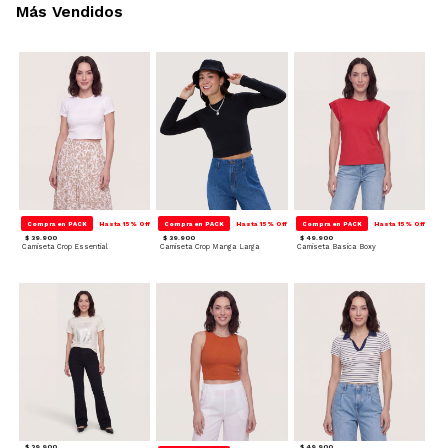
Más Vendidos
Compra en PACK
Hasta 15% Off
Compra en PACK
Hasta 15% Off
Compra en PACK
Hasta 15% Off
$ 39.900
$ 39.900
$ 49.900
Camiseta Crop Essential
Camiseta Crop Manga Larga
Camiseta Basica Boxy
$ 39.900
$ 49.900