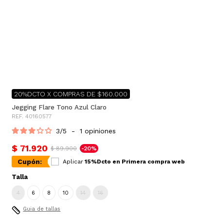
20%DCTO X COMPRAS DE $160.000
Jegging Flare Tono Azul Claro
REF. 40160577
3
/
5
-
1
opiniones
$ 71.920
$ 89.900
-20%
Cupón:
Aplicar
15%Dcto en Primera compra web
Talla
4
6
8
10
14
16
Guia de tallas