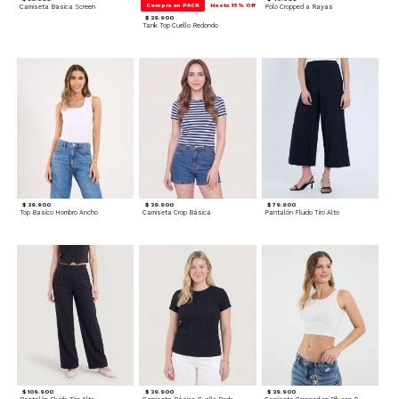
Compra en PACK
Hasta 15% Off
Camiseta Basica Screen
Polo Cropped a Rayas
$ 29.900
Tank Top Cuello Redondo
$ 39.900
$ 39.900
$ 79.900
Top Basico Hombro Ancho
Camiseta Crop Básica
Pantalón Fluido Tiro Alto
$ 109.900
$ 39.900
$ 39.900