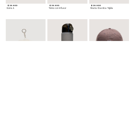
$ 29.900
$ 29.900
$ 29.900
Gorra A
Termo con infusor
Reata Elastica Tejida
$ 12.900
$ 29.900
$ 29.900
Llavero Nube
Termo en Degrade 500 ml
Gorra Corazon
$ 29.900
$ 29.900
$ 49.900
Cinturones Pack x2 Hebilla Ovalada
Gorra Flowing
Set de Accesorios para Cabello