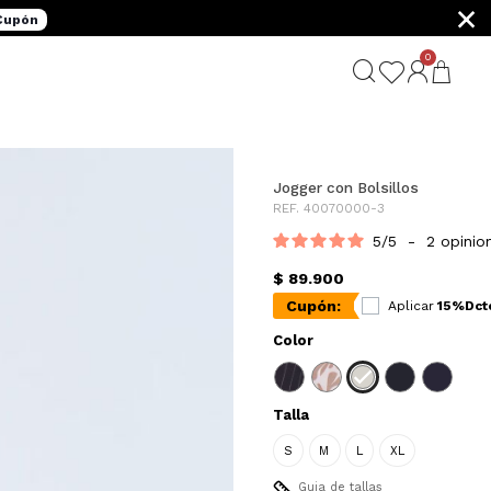
×
 Cupón
0
G
Jogger con Bolsillos
REF. 40070000-3
5
/
5
-
2
opinio
$ 89.900
Cupón:
Aplicar
15%Dct
Color
Talla
S
M
L
XL
Guia de tallas