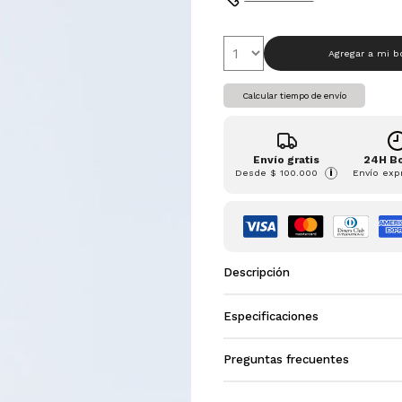
Agregar a mi b
Calcular tiempo de envío
Envío gratis
24H B
Desde
$ 100.000
Envío exp
i
Descripción
Especificaciones
Preguntas frecuentes