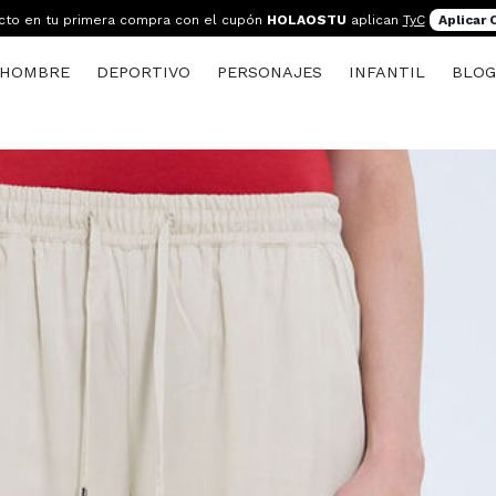
cto en tu primera compra con el cupón
HOLAOSTU
aplican
TyC
Aplicar
HOMBRE
DEPORTIVO
PERSONAJES
INFANTIL
BLO