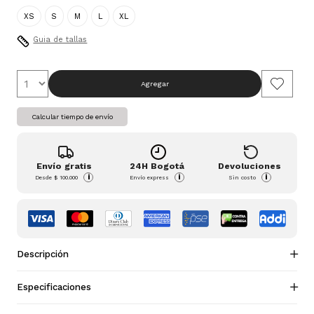
XS
S
M
L
XL
Guia de tallas
Agregar
Calcular tiempo de envío
Envío gratis
24H Bogotá
Devoluciones
i
i
i
Desde
$ 100.000
Envío express
Sin costo
Descripción
Especificaciones