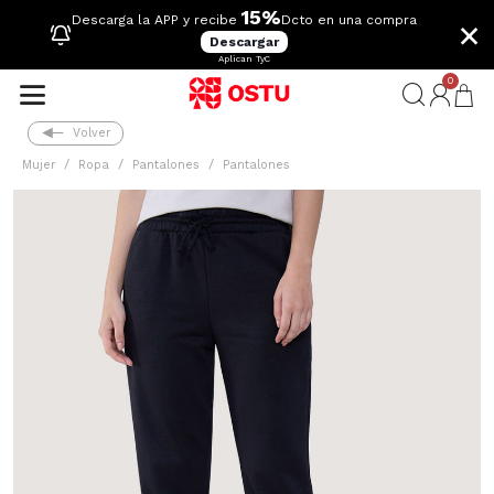
15%
×
Descarga la APP y recibe
Dcto en una compra
Descargar
Aplican TyC
0
Volver
Mujer
Ropa
Pantalones
Pantalones