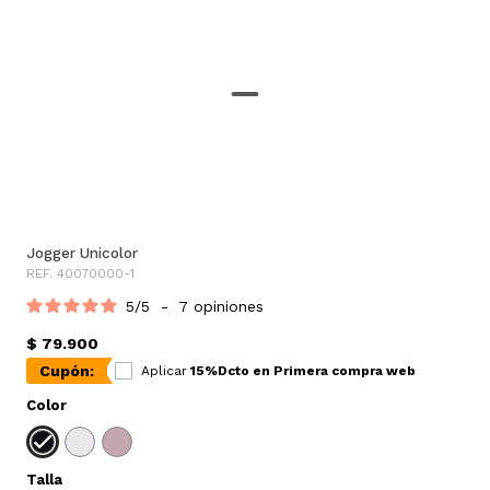
Jogger Unicolor
REF. 40070000-1
5
/
5
-
7
opiniones
$ 79.900
Cupón:
Aplicar
15%Dcto en Primera compra web
Color
Talla