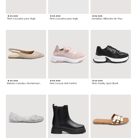
$ 94.900
$ 89.900
$ 59.900
Tenis Casuales para Mujer
Tenis Casuales para Mujer
Sandalias Brillantes de Tiras
$ 69.900
$ 89.900
$ 99.900
Baletas Caladas Destalonadas
Tenis Casual Knit Comfort
Tenis Chunky Sport Black