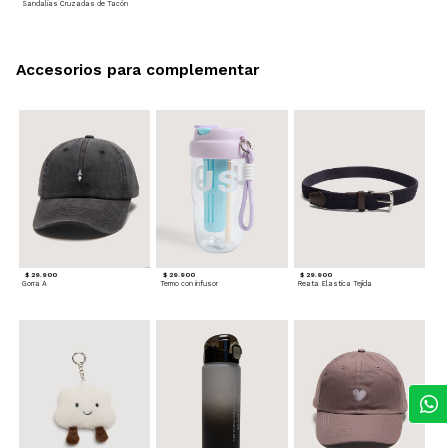
Sandalias Cruzadas de Tacón
Accesorios para complementar
$ 29.900
$ 29.900
$ 29.900
Gorra A
Termo con infusor
Reata Elastica Tejida