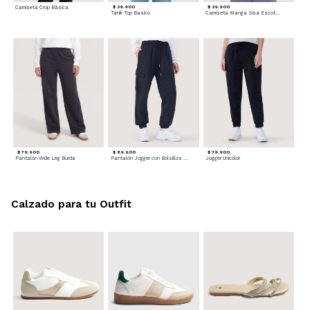
Camiseta Crop Básica
$ 29.900
$ 29.900
Tank Top Basico
Camiseta Manga Sisa Escotada
$ 79.900
$ 89.900
$ 79.900
Pantalón Wide Leg Burda
Pantalón Jogger con Bolsillos Cargo
Jogger Unicolor
Calzado para tu Outfit