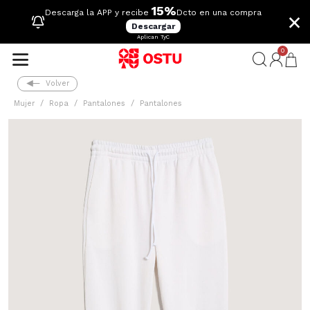
15%
×
Descarga la APP y recibe
Dcto en una compra
Descargar
Aplican TyC
0
Volver
Mujer
Ropa
Pantalones
Pantalones