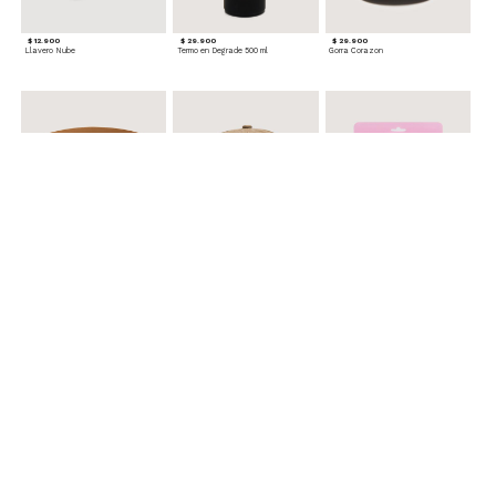
$ 12.900
$ 29.900
$ 29.900
Llavero Nube
Termo en Degrade 500 ml
Gorra Corazon
$ 29.900
$ 29.900
$ 49.900
Cinturones Pack x2 Hebilla Ovalada
Gorra Flowing
Set de Accesorios para Cabello