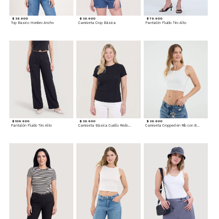
$ 39.900
$ 39.900
$ 79.900
Top Basico Hombro Ancho
Camiseta Crop Básica
Pantalón Fluido Tiro Alto
$ 109.900
$ 39.900
$ 39.900
Pantalón Fluido Tiro Alto
Camiseta Básica Cuello Redondo
Camiseta Cropped en Rib con Botones