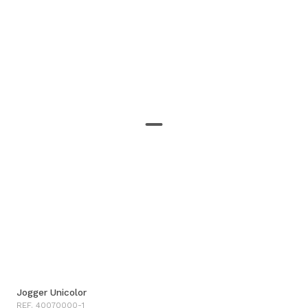
Jogger Unicolor
REF. 40070000-1