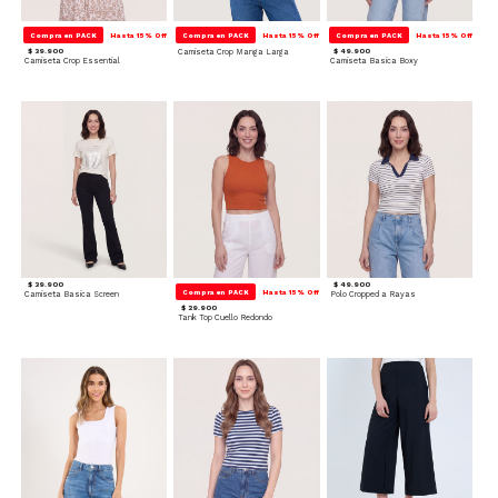
Compra en PACK
Hasta 15% Off
Compra en PACK
Hasta 15% Off
Compra en PACK
Hasta 15% Off
$ 39.900
Camiseta Crop Manga Larga
$ 49.900
Camiseta Crop Essential
Camiseta Basica Boxy
$ 39.900
$ 49.900
Compra en PACK
Hasta 15% Off
Camiseta Basica Screen
Polo Cropped a Rayas
$ 29.900
Tank Top Cuello Redondo