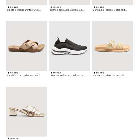
$ 49.900
$ 119.900
$ 49.900
Baletas Transparentes Brillantes
Botines con Suela Gruesa Elastizada
Sandalias Planas Metalizadas
$ 49.900
$ 79.900
$ 69.900
Sandalias Cruzadas con Hebilla
Tenis Deportivas con Brillos para mujer
Sandalias Doble Tira Texturizada
$ 79.900