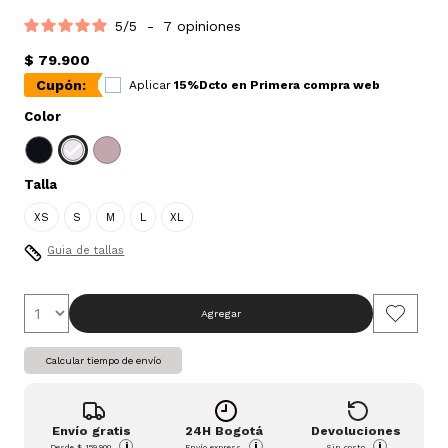
5
/
5
-
7
opiniones
$ 79.900
Cupón:
Aplicar
15%Dcto en Primera compra web
Color
Talla
XS
S
M
L
XL
Guia de tallas
Agregar
Calcular tiempo de envío
Envío gratis
24H Bogotá
Devoluciones
i
i
i
Desde
$ 159.900
Envío express
Sin costo