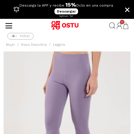
15%
×
Descarga la APP y recibe
Dcto en una compra
Descargar
Aplican TyC
0
Volver
Mujer
Ropa Deportiva
Leggins