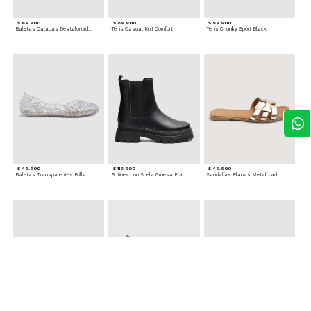
$ 69.900
$ 89.900
$ 99.900
Baletas Caladas Destalonadas
Tenis Casual Knit Comfort
Tenis Chunky Sport Black
$ 49.900
$ 119.900
$ 49.900
Baletas Transparentes Brillantes
Botines con Suela Gruesa Elastizada
Sandalias Planas Metalizadas