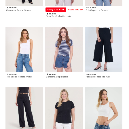
$ 39.900
$ 49.900
Compra en PACK
Hasta 15% Off
Camiseta Basica Screen
Polo Cropped a Rayas
$ 29.900
Tank Top Cuello Redondo
$ 39.900
$ 39.900
$ 79.900
Top Basico Hombro Ancho
Camiseta Crop Básica
Pantalón Fluido Tiro Alto