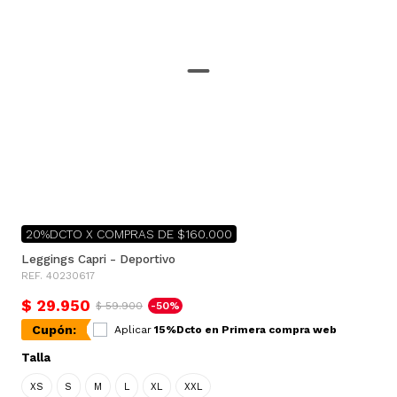
20%DCTO X COMPRAS DE $160.000
Leggings Capri - Deportivo
REF. 40230617
$ 29.950
$ 59.900
-50%
Cupón:
Aplicar
15%Dcto en Primera compra web
Talla
XS
S
M
L
XL
XXL