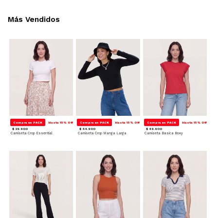
Más Vendidos
Compra en PACK
Hasta 15% Off
Compra en PACK
Hasta 15% Off
Compra en PACK
Hasta 15% Off
$ 39.900
$ 44.900
$ 49.900
Camiseta Crop Essential
Camiseta Crop Manga Larga
Camiseta Basica Boxy