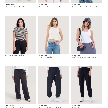
$ 109.900
$ 39.900
$ 39.900
Pantalón Fluido Tiro Alto
Camiseta Básica Cuello Redondo
Camiseta Cropped en Rib con Botones
Camiseta Crop Básica
$ 29.900
$ 29.900
Tank Top Basico
Camiseta Manga Sisa Escotada
$ 79.900
$ 89.900
$ 79.900
Pantalón Wide Leg Burda
Pantalón Jogger con Bolsillos Cargo
Jogger Unicolor