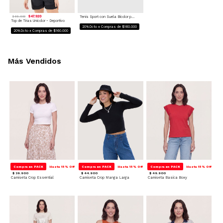
$ 47.920
Tenis Sport con Suela Bicolor para mujer
$ 59.900
Top de Tiras Unicolor - Deportivo
20%Dcto x Compras de $160.000
20%Dcto x Compras de $160.000
Más Vendidos
Compra en PACK
Hasta 15% Off
Compra en PACK
Hasta 15% Off
Compra en PACK
Hasta 15% Off
$ 39.900
$ 44.900
$ 49.900
Camiseta Crop Essential
Camiseta Crop Manga Larga
Camiseta Basica Boxy