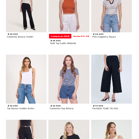
$ 39.900
$ 49.900
Compra en PACK
Hasta 15% Off
Camiseta Basica Screen
Polo Cropped a Rayas
$ 29.900
Tank Top Cuello Redondo
$ 39.900
$ 39.900
$ 79.900
Top Basico Hombro Ancho
Camiseta Crop Básica
Pantalón Fluido Tiro Alto