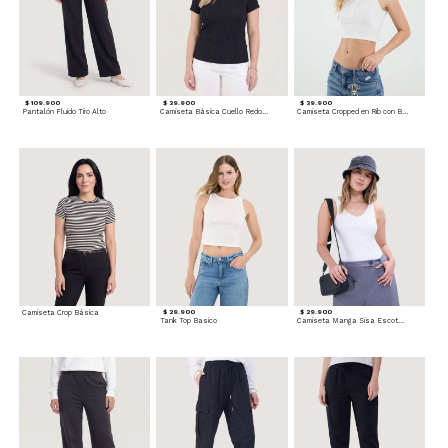
$ 109.900
$ 39.900
$ 39.900
Pantalón Fluido Tiro Alto
Camiseta Básica Cuello Redondo
Camiseta Cropped en Rib con Botones
Camiseta Crop Básica
$ 29.900
$ 29.900
Tank Top Basico
Camiseta Manga Sisa Escotada