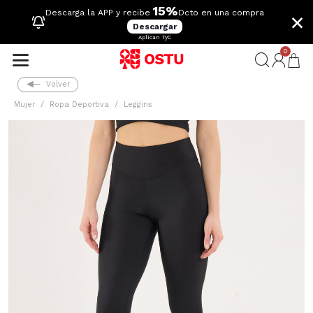
15%
×
Descarga la APP y recibe
Dcto en una compra
Descargar
Aplican TyC
0
Volver
Mujer
Ropa Deportiva
Leggins