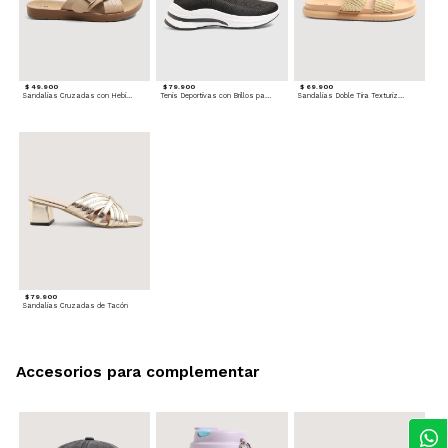
$ 49.900
$ 79.900
$ 69.900
Sandalias Cruzadas con Hebilla
Tenis Deportivas con Brillos para mujer
Sandalias Doble Tira Texturizada
$ 79.900
Sandalias Cruzadas de Tacón
Accesorios para complementar