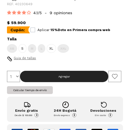
REF. 40230649
4.1
/
5
-
9
opiniones
$ 59.900
Cupón:
Aplicar
15%Dcto en Primera compra web
Talla
XS
S
M
L
XL
XXL
Guia de tallas
Agregar
Calcular tiempo de envío
Envío gratis
24H Bogotá
Devoluciones
i
i
i
Desde
$ 100.000
Envío express
Sin costo