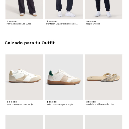
$ 79.900
$ 89.900
$ 79.900
Pantalón Wide Leg Burda
Pantalón Jogger con Bolsillos Cargo
Jogger Unicolor
Calzado para tu Outfit
$ 94.900
$ 89.900
$ 59.900
Tenis Casuales para Mujer
Tenis Casuales para Mujer
Sandalias Brillantes de Tiras