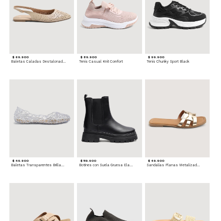
$ 69.900
$ 89.900
$ 99.900
Baletas Caladas Destalonadas
Tenis Casual Knit Comfort
Tenis Chunky Sport Black
$ 49.900
$ 119.900
$ 49.900
Baletas Transparentes Brillantes
Botines con Suela Gruesa Elastizada
Sandalias Planas Metalizadas