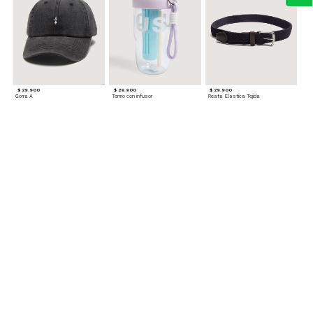
$ 29.900
$ 29.900
$ 29.900
Gorra A
Termo con infusor
Reata Elastica Tejida
$ 12.900
$ 29.900
$ 29.900
Llavero Nube
Termo en Degrade 500 ml
Gorra Corazon