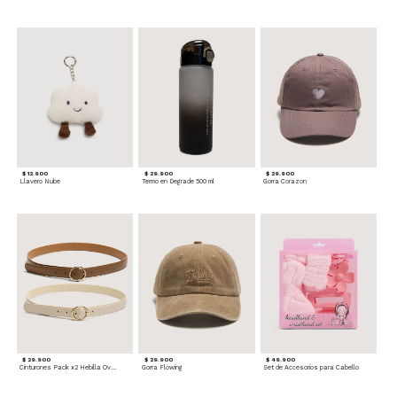
$ 12.900
$ 29.900
$ 29.900
Llavero Nube
Termo en Degrade 500 ml
Gorra Corazon
$ 29.900
$ 29.900
$ 49.900
Cinturones Pack x2 Hebilla Ovalada
Gorra Flowing
Set de Accesorios para Cabello