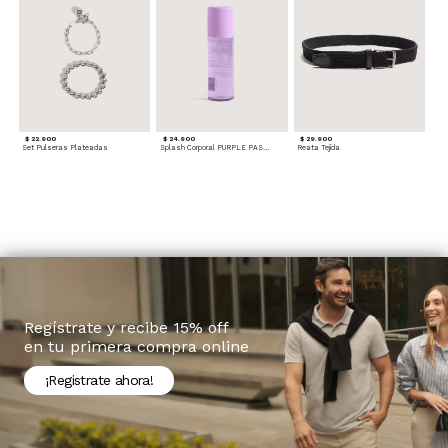
$ 22.900
$ 24.900
$ 29.900
Set Pulseras Plateadas
Splash Corporal PURPLE PASSION - Floral
Reata Tejida
Regístrate y recibe 15% off
en tu primera compra online
¡Registrate ahora!