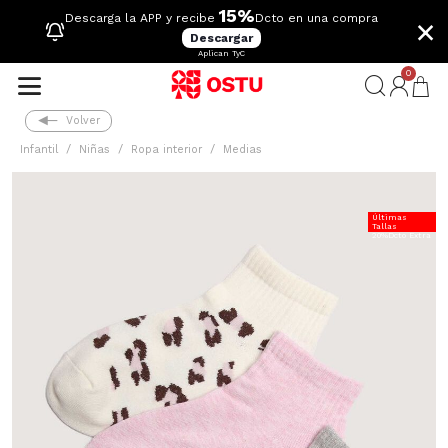
15%
×
Descarga la APP y recibe
Dcto en una compra
Descargar
Aplican TyC
0
Volver
Infantil
Niñas
Ropa interior
Medias
Últimas
Tallas
20%Dcto Extra