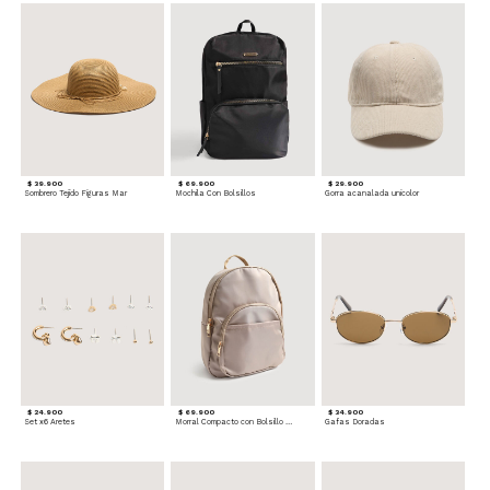
$ 39.900
$ 69.900
$ 29.900
Sombrero Tejido Figuras Mar
Mochila Con Bolsillos
Gorra acanalada unicolor
$ 24.900
$ 69.900
$ 34.900
Set x6 Aretes
Morral Compacto con Bolsillo Frontal
Gafas Doradas