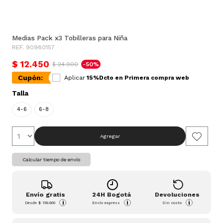
Medias Pack x3 Tobilleras para Niña
REF. 90980157
$ 12.450
$ 24.900
-50%
Cupón:
Aplicar
15%Dcto en Primera compra web
Talla
4-6
6-8
Agregar
Calcular tiempo de envío
Envío gratis
24H Bogotá
Devoluciones
i
i
i
Desde
$ 159.900
Envío express
Sin costo