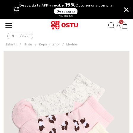
15%
×
Descarga la APP y recibe
Dcto en una compra
Descargar
Aplican TyC
0
Volver
Infantil
Niñas
Ropa interior
Medias