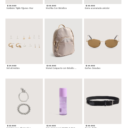
$ 39.900
$ 69.900
$ 29.900
Sombrero Tejido Figuras Mar
Mochila Con Bolsillos
Gorra acanalada unicolor
$ 24.900
$ 69.900
$ 34.900
Set x6 Aretes
Morral Compacto con Bolsillo Frontal
Gafas Doradas
$ 22.900
$ 24.900
$ 29.900