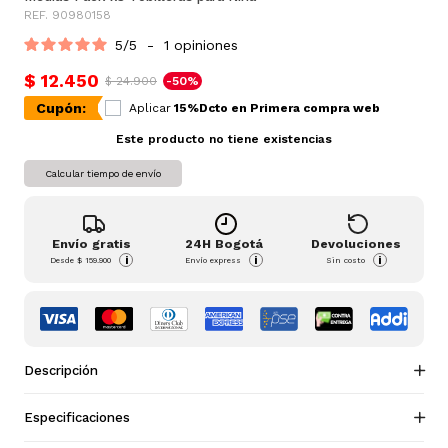
REF. 90980158
5
/
5
-
1
opiniones
$ 12.450
$ 24.900
-50%
Cupón:
Aplicar
15%Dcto en Primera compra web
Este producto no tiene existencias
Calcular tiempo de envío
Envío gratis
24H Bogotá
Devoluciones
i
i
i
Desde
$ 159.900
Envío express
Sin costo
Descripción
Especificaciones