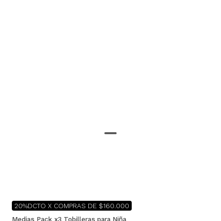
20%DCTO X COMPRAS DE $160.000
Medias Pack x3 Tobilleras para Niña