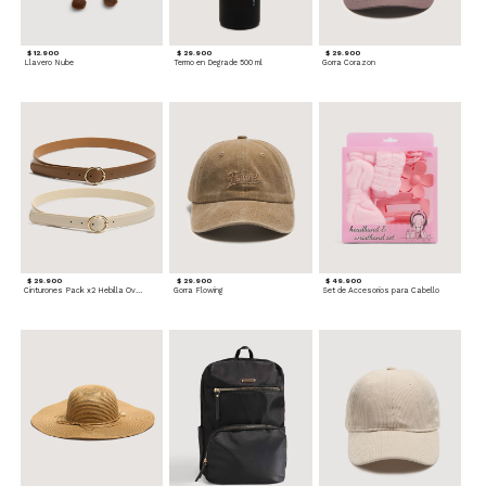
$ 12.900
$ 29.900
$ 29.900
Llavero Nube
Termo en Degrade 500 ml
Gorra Corazon
$ 29.900
$ 29.900
$ 49.900
Cinturones Pack x2 Hebilla Ovalada
Gorra Flowing
Set de Accesorios para Cabello