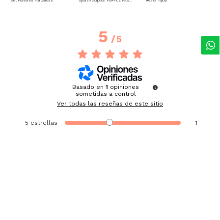
Set Pulseras Plateadas
Splash Corporal PURPLE PASSION - Floral
Reata Tejida
5
/
5
Basado en
1
opiniones
sometidas a control
Ver todas las reseñas de este sitio
5
estrellas
1
4
estrellas
0
3
estrellas
0
2
estrellas
0
1
estrella
0
Ordenar las opiniones