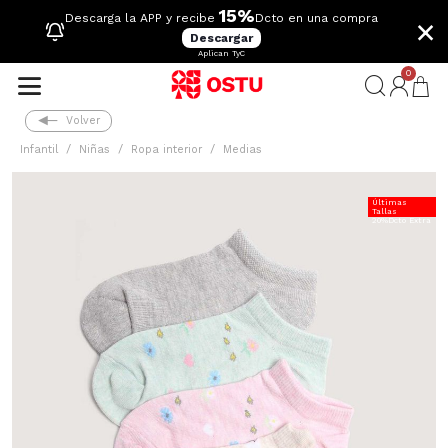
15%
×
Descarga la APP y recibe
Dcto en una compra
Descargar
Aplican TyC
0
Volver
Infantil
Niñas
Ropa interior
Medias
Últimas
Tallas
20%Dcto Extra