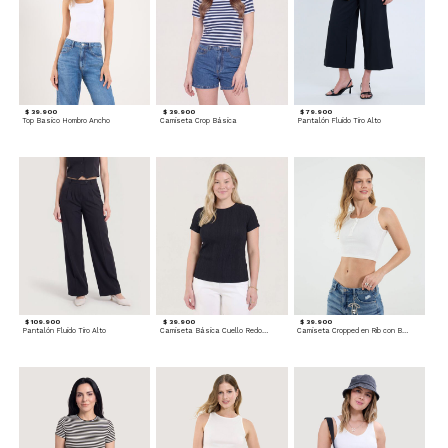
$ 39.900
$ 39.900
$ 79.900
Top Basico Hombro Ancho
Camiseta Crop Básica
Pantalón Fluido Tiro Alto
$ 109.900
$ 39.900
$ 39.900
Pantalón Fluido Tiro Alto
Camiseta Básica Cuello Redondo
Camiseta Cropped en Rib con Botones