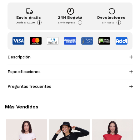
Envío gratis
24H Bogotá
Devoluciones
i
i
i
Desde
$ 100.000
Envío express
Sin costo
Descripción
Especificaciones
Preguntas frecuentes
Más Vendidos