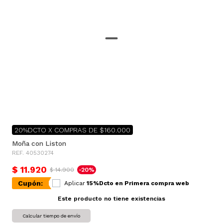
20%DCTO X COMPRAS DE $160.000
Moña con Liston
REF. 40530274
$ 11.920
$ 14.900
-20%
Cupón:
Aplicar
15%Dcto en Primera compra web
Este producto no tiene existencias
Calcular tiempo de envío