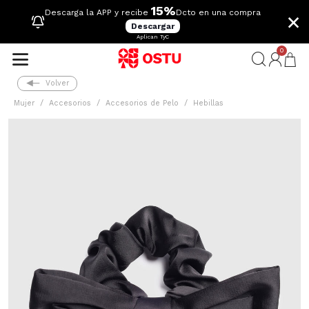
15%
×
Descarga la APP y recibe
Dcto en una compra
Descargar
Aplican TyC
0
Volver
Mujer
Accesorios
Accesorios de Pelo
Hebillas