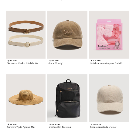
$ 29.900
$ 29.900
$ 49.900
Cinturones Pack x2 Hebilla Ovalada
Gorra Flowing
Set de Accesorios para Cabello
$ 39.900
$ 69.900
$ 29.900
Sombrero Tejido Figuras Mar
Mochila Con Bolsillos
Gorra acanalada unicolor