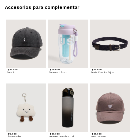
Accesorios para complementar
$ 29.900
$ 29.900
$ 29.900
Gorra A
Termo con infusor
Reata Elastica Tejida
$ 12.900
$ 29.900
$ 29.900
Llavero Nube
Termo en Degrade 500 ml
Gorra Corazon