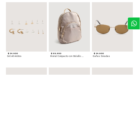
$ 24.900
$ 69.900
$ 34.900
Set x6 Aretes
Morral Compacto con Bolsillo Frontal
Gafas Doradas
$ 22.900
$ 24.900
$ 29.900
Set Pulseras Plateadas
Splash Corporal PURPLE PASSION - Floral
Reata Tejida