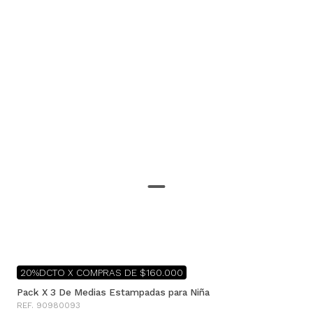
20%DCTO X COMPRAS DE $160.000
Pack X 3 De Medias Estampadas para Niña
REF. 90980093