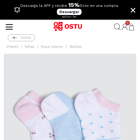
15%
×
Descarga la APP y recibe
Dcto en una compra
Descargar
Aplican TyC
0
Volver
Infantil
Niñas
Ropa interior
Medias