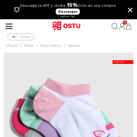
15%
×
Descarga la APP y recibe
Dcto en una compra
Descargar
Aplican TyC
0
Volver
Infantil
Niñas
Ropa interior
Medias
Últimas
Tallas