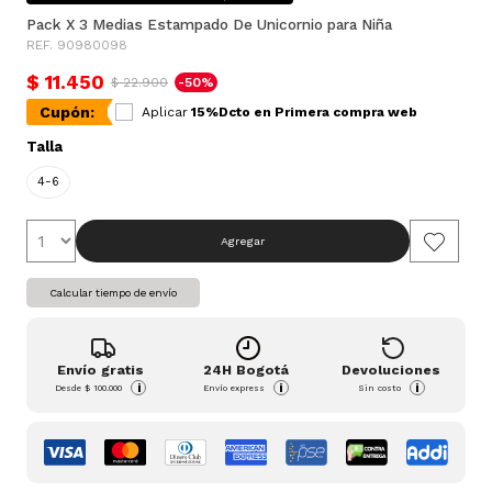
Pack X 3 Medias Estampado De Unicornio para Niña
REF. 90980098
$ 11.450
$ 22.900
-50%
Cupón:
Aplicar
15%Dcto en Primera compra web
Talla
4-6
Agregar
Calcular tiempo de envío
Envío gratis
24H Bogotá
Devoluciones
i
i
i
Desde
$ 100.000
Envío express
Sin costo