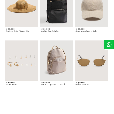
$ 39.900
$ 69.900
$ 29.900
Sombrero Tejido Figuras Mar
Mochila Con Bolsillos
Gorra acanalada unicolor
$ 24.900
$ 69.900
$ 34.900
Set x6 Aretes
Morral Compacto con Bolsillo Frontal
Gafas Doradas