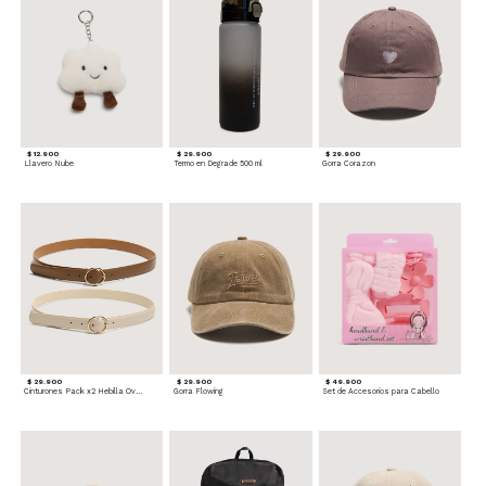
$ 12.900
$ 29.900
$ 29.900
Llavero Nube
Termo en Degrade 500 ml
Gorra Corazon
$ 29.900
$ 29.900
$ 49.900
Cinturones Pack x2 Hebilla Ovalada
Gorra Flowing
Set de Accesorios para Cabello