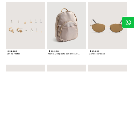
$ 24.900
$ 69.900
$ 34.900
Set x6 Aretes
Morral Compacto con Bolsillo Frontal
Gafas Doradas
$ 22.900
$ 24.900
$ 29.900
Set Pulseras Plateadas
Splash Corporal PURPLE PASSION - Floral
Reata Tejida