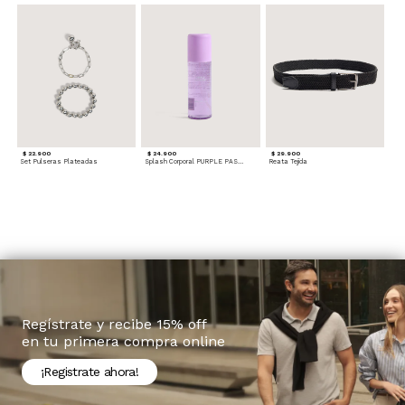
$ 22.900
$ 24.900
$ 29.900
Set Pulseras Plateadas
Splash Corporal PURPLE PASSION - Floral
Reata Tejida
Regístrate y recibe 15% off
en tu primera compra online
¡Registrate ahora!