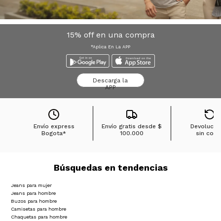
15% off en una compra
*Aplica En La APP
Descarga la
APP
Envío express
Envío gratis desde
$
Devolucio
Bogota*
100.000
sin cost
Búsquedas en tendencias
Jeans para mujer
Jeans para hombre
Buzos para hombre
Camisetas para hombre
Chaquetas para hombre