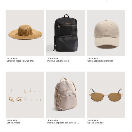
$ 39.900
$ 69.900
$ 29.900
Sombrero Tejido Figuras Mar
Mochila Con Bolsillos
Gorra acanalada unicolor
$ 24.900
$ 69.900
$ 34.900
Set x6 Aretes
Morral Compacto con Bolsillo Frontal
Gafas Doradas