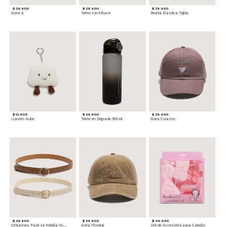
$ 29.900
$ 29.900
$ 29.900
Gorra A
Termo con infusor
Reata Elastica Tejida
$ 12.900
$ 29.900
$ 29.900
Llavero Nube
Termo en Degrade 500 ml
Gorra Corazon
$ 29.900
$ 29.900
$ 49.900
Cinturones Pack x2 Hebilla Ovalada
Gorra Flowing
Set de Accesorios para Cabello