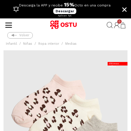
15%
×
Descarga la APP y recibe
Dcto en una compra
Descargar
Aplican TyC
0
Volver
Infantil
Niñas
Ropa interior
Medias
Últimas
Tallas