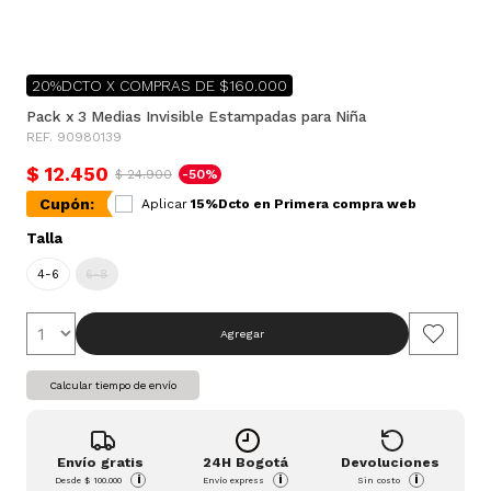
20%DCTO X COMPRAS DE $160.000
Pack x 3 Medias Invisible Estampadas para Niña
REF. 90980139
$ 12.450
$ 24.900
-50%
Cupón:
Aplicar
15%Dcto en Primera compra web
Talla
4-6
6-8
Agregar
Calcular tiempo de envío
Envío gratis
24H Bogotá
Devoluciones
i
i
i
Desde
$ 100.000
Envío express
Sin costo